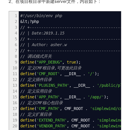
2、在项目根目录中新建server文件，内容如下：
1
#!/usr/bin/env php
2
&
lt
;
?php
3
// +-------------------------------------------
4
// | Date:2019.1.15
5
// +-------------------------------------------
6
// | Author: asher.w
7
// +-------------------------------------------
8
// 调试模式开关
9
define
(
"APP_DEBUG"
,
true
)
;
10
// 定义CMF根目录,可更改此目录
11
define
(
'CMF_ROOT'
,
__DIR__
.
'/'
)
;
12
// 定义插件目录
13
define
(
'PLUGINS_PATH'
,
__DIR__
.
'/public/plugi
14
// 定义应用目录
15
define
(
'APP_PATH'
,
__DIR__
.
'/app/'
)
;
16
// 定义CMF核心包目录
17
define
(
'CMF_PATH'
,
CMF_ROOT
.
'simplewind/cmf/'
18
// 定义扩展目录
19
define
(
'EXTEND_PATH'
,
CMF_ROOT
.
'simplewind/ex
20
define
(
'VENDOR_PATH'
,
CMF_ROOT
.
'simplewind/ve