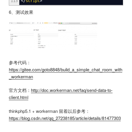
113
<
/
script
>
6、测试效果
参考代码：
https://gitee.com/goto8848/build_a_simple_chat_room_with
_workerman
官方文档：
http://doc.workerman.net/faq/send-data-to-
client.html
thinkphp5.1 + workerman 留着以后参考：
https://blog.csdn.net/qq_27238185/article/details/81477303