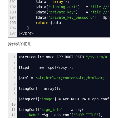
191
$data
=
array
(
)
;
192
$data
[
'signing_cert'
]
=
'file://'
.
rea
193
$data
[
'private_key'
]
=
'file://'
.
rea
194
$data
[
'private_key_password'
]
=
$prikey
195
return
$data
;
196
}
197
}
</
pre
>
操作类的使用
1
<
pre
>
require_once APP_ROOT_PATH.
"/system/utils/
2
3
$tcpdf
= new TcpdfProxy
(
)
;
4
5
$html
=
'&lt;html&gt;content&lt;/html&gt;'
;
6
7
$singConf
= array
(
)
;
8
9
$singConf
[
'image'
]
= APP_ROOT_PATH.app_conf
(
'CO
10
11
$singConf
[
'sign_info'
]
= array
(
12
'Name'
=
&
gt; app_conf
(
'SHOP_TITLE'
)
,