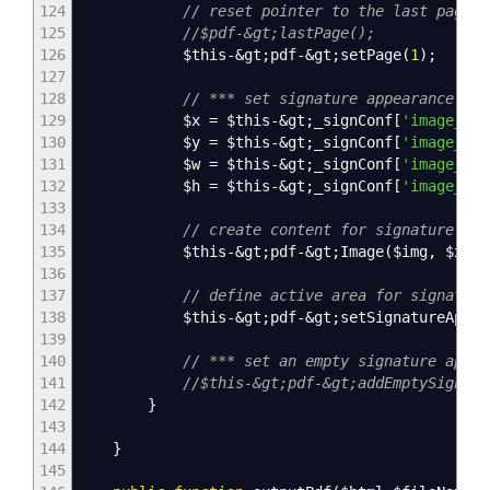
124
// reset pointer to the last page
125
//$pdf-&gt;lastPage();
126
$this
-&
gt
;
pdf
-&
gt
;
setPage
(
1
)
;
127
128
// *** set signature appearance ***
129
$x
=
$this
-&
gt
;
_signConf
[
'image_pos
130
$y
=
$this
-&
gt
;
_signConf
[
'image_pos
131
$w
=
$this
-&
gt
;
_signConf
[
'image_pos
132
$h
=
$this
-&
gt
;
_signConf
[
'image_pos
133
134
// create content for signature (im
135
$this
-&
gt
;
pdf
-&
gt
;
Image
(
$img
,
$x
,
$
136
137
// define active area for signature
138
$this
-&
gt
;
pdf
-&
gt
;
setSignatureAppea
139
140
// *** set an empty signature appea
141
//$this-&gt;pdf-&gt;addEmptySignatu
142
}
143
144
}
145