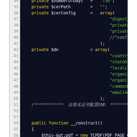
34
private
$numberOfDays
=
'730'
;
35
private
$cerPath
=
""
;
36
private
$cerConfig
=
array
(
37
"digest_alg
38
"private_ke
39
"private_ke
40
//"config
41
)
;
42
private
$dn
=
array
(
43
"countryNam
44
"stateOrPro
45
"localityNa
46
"organizati
47
"organizati
48
"commonName
49
"emailAddre
50
)
;
51
/************ 自签名证书配置END ***********
52
53
54
public
function
__construct
(
)
55
{
56
$this
-&
gt
;
pdf
=
new
TCPDF
(
PDF_PAGE_ORIE