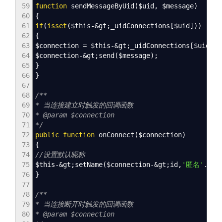
59
function
sendMessageByUid
(
$uid
,
$message
)
60
{
61
if
(
isset
(
$this
-&
gt
;
_uidConnections
[
$uid
]
)
)
62
{
63
$connection
=
$this
-&
gt
;
_uidConnections
[
$uid
]
;
64
$connection
-&
gt
;
send
(
$message
)
;
65
}
66
}
67
68
/**
69
* 当连接建立时触发的回调函数
70
* @param $connection
71
*/
72
public
function
onConnect
(
$connection
)
73
{
74
//设置默认昵称
75
$this
-&
gt
;
setName
(
$connection
-&
gt
;
id
,
'匿名'
.
ran
76
}
77
78
/**
79
* 当连接断开时触发的回调函数
80
* @param $connection