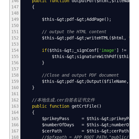
146
public
function
outputPdf
(
$html
,
$fileName
)
147
{
148
149
$this
-&
gt
;
pdf
-&
gt
;
AddPage
(
)
;
150
151
// output the HTML content
152
$this
-&
gt
;
pdf
-&
gt
;
writeHTML
(
$html
,
true
153
154
if
(
$this
-&
gt
;
_signConf
[
'image'
]
!=
''
&
155
$this
-&
gt
;
signatureWithPdf
(
$this
-&
g
156
}
157
158
//Close and output PDF document
159
$this
-&
gt
;
pdf
-&
gt
;
Output
(
$fileName
,
'I'
160
}
161
162
//本地生成.cer自签名证书文件
163
public
function
getCrtFile
(
)
164
{
165
$prikeyPass
=
$this
-&
gt
;
prikeyPass
;
166
$numberOfDays
=
$this
-&
gt
;
numberOfDay
167
$cerPath
=
$this
-&
gt
;
cerPath
.
md5
168
//$pfxpath = APP_ROOT_PATH."public/".