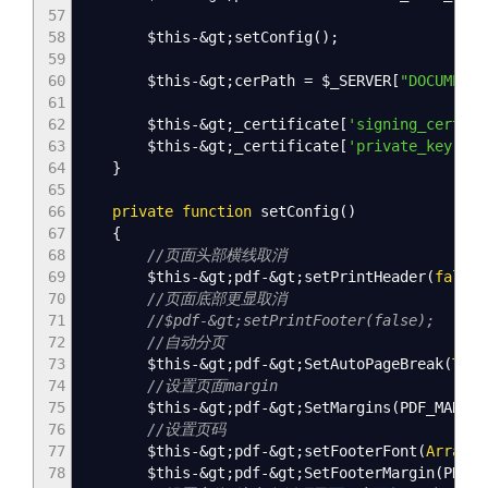
57
58
$this
-&
gt
;
setConfig
(
)
;
59
60
$this
-&
gt
;
cerPath
=
$_SERVER
[
"DOCUMENT_
61
62
$this
-&
gt
;
_certificate
[
'signing_cert'
]
63
$this
-&
gt
;
_certificate
[
'private_key'
]
64
}
65
66
private
function
setConfig
(
)
67
{
68
//页面头部横线取消
69
$this
-&
gt
;
pdf
-&
gt
;
setPrintHeader
(
false
)
70
//页面底部更显取消
71
//$pdf-&gt;setPrintFooter(false);
72
//自动分页
73
$this
-&
gt
;
pdf
-&
gt
;
SetAutoPageBreak
(
TRUE
74
//设置页面margin
75
$this
-&
gt
;
pdf
-&
gt
;
SetMargins
(
PDF_MARGIN
76
//设置页码
77
$this
-&
gt
;
pdf
-&
gt
;
setFooterFont
(
Array
(
P
78
$this
-&
gt
;
pdf
-&
gt
;
SetFooterMargin
(
PDF_M