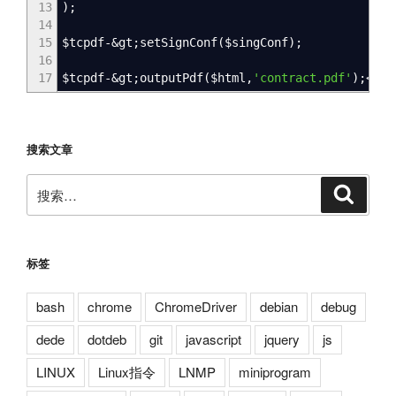
13
)
;
14
15
$tcpdf
-
&
gt;setSignConf
(
$singConf
)
;
16
17
$tcpdf
-
&
gt;outputPdf
(
$html
,
'contract.pdf'
)
;
</
pr
搜索文章
搜
搜
索
索：
标签
bash
chrome
ChromeDriver
debian
debug
dede
dotdeb
git
javascript
jquery
js
LINUX
Linux指令
LNMP
miniprogram