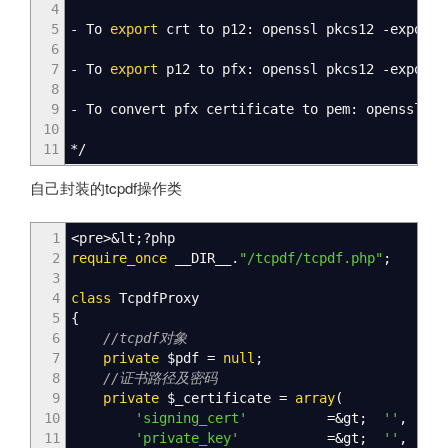
4
5
- To
export
crt to p12: openssl pkcs12 -export 
6
7
- To
export
p12 to pfx: openssl pkcs12 -export 
8
9
- To convert pfx certificate to pem: openssl pk
10
11
*/
自己封装的tcpdf操作类
1
<
pre
>&
lt
;
?php
2
require_once
__DIR__
.
"/tcpdf/tcpdf.php"
;
3
4
class
TcpdfProxy
5
{
6
//tcpdf对象
7
private
$pdf
=
null
;
8
//证书路径及密码
9
private
$_certificate
=
array
(
10
'signing_cert'
=&
gt
;
''
,
11
'private_key'
=&
gt
;
''
,