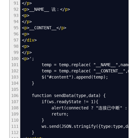
91
<
/
p
>
92
<
p
>
__NAME__ 说：
<
/
p
>
93
<
p
>
94
<
/
p
>
95
<
p
>
__CONTENT__
<
/
p
>
96
<
p
>
97
<
/
div
>
98
<
p
>
99
<
/
p
>
100
<
p
>
';
101
temp = temp.replace( "__NAME__",name );
102
temp = temp.replace( "__CONTENT__",messa
103
$("#content").append(temp);
104
}
105
106
function sendData(type,data) {
107
if(ws.readyState != 1){
108
alert(connected ? "连接已中断" : "连
109
return;
110
}
111
ws.send(JSON.stringify({type:type,data:d
112
}