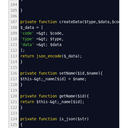
104
105
}
106
107
private
function
createData
(
$type
,
$data
,
$code
=
0
108
$_data
=
[
109
'code'
=&
gt
;
$code
,
110
'type'
=&
gt
;
$type
,
111
'data'
=&
gt
;
$data
112
]
;
113
return
json_encode
(
$_data
)
;
114
}
115
116
private
function
setName
(
$id
,
$name
)
{
117
$this
-&
gt
;
_name
[
$id
]
=
$name
;
118
}
119
120
private
function
getName
(
$id
)
{
121
return
$this
-&
gt
;
_name
[
$id
]
;
122
}
123
124
private
function
is_json
(
$str
)
125
{