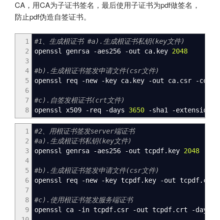
CA，用CA为子证书签名，最后使用子证书为pdf做签名，
防止pdf伪造自签证书。
1
#1、生成根证书 #a).生成根证书私钥(key文件)
2
openssl genrsa -aes256 -out ca.key
2048
3
4
#b).生成根证书签发申请文件(csr文件)
5
openssl req -new -key ca.key -out ca.csr -conf
6
7
#c).自签发根证书(crt文件)
8
openssl x509 -req -days
3650
-sha1 -extensions 
1
#2、用根证书签发server端证书
2
#a).生成根证书私钥(key文件)
3
openssl genrsa -aes256 -out tcpdf.key
2048
4
5
#b).生成根证书签发申请文件(csr文件)
6
openssl req -new -key tcpdf.key -out tcpdf.csr
7
8
#c).使用根证书签发服务端证书
9
openssl ca -in tcpdf.csr -out tcpdf.crt -days
7
10