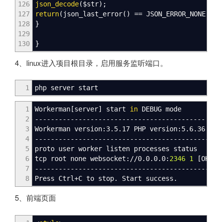
126
json_decode
(
$str
)
;
127
return
(
json_last_error
(
)
==
JSON_ERROR_NONE
)
&
a
128
}
129
130
}
4、linux进入项目根目录，启用服务监听端口。
1
php server start
1
Workerman
[
server
]
start
in
DEBUG mode
2
-------------------------------------------
WOR
3
Workerman version:3.5.17 PHP version:5.6.36
4
--------------------------------------------
WO
5
proto user worker listen processes status
6
tcp root none websocket:
//
0.0.0.0:
2346
1
[
OK
]
7
-----------------------------------------------
8
Press Ctrl+C to stop. Start success.
5、前端页面