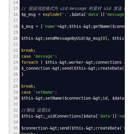
14
15
// 假设消息格式为 uid:message 时是对 uid 发送 mess
16
$p_msg
=
explode
(
':'
,
$data
[
'data'
]
[
'message'
]
)
;
17
18
$_msg
=
[
'name'
=&
gt
;
$this
-&
gt
;
getName
(
$connecti
19
20
$this
-&
gt
;
sendMessageByUid
(
$p_msg
[
0
]
,
$this
-&
gt
21
22
break
;
23
case
'message'
:
24
foreach
(
$this
-&
gt
;
worker
-&
gt
;
connections
as
$
25
$_connection
-&
gt
;
send
(
$this
-&
gt
;
createData
(
'mes
26
}
27
28
break
;
29
case
'setName'
:
30
$this
-&
gt
;
setName
(
$connection
-&
gt
;
id
,
$data
[
'da
31
32
//测试 设置id
33
$this
-&
gt
;
_uidConnections
[
$data
[
'data'
]
[
'name'
]
34
35
$connection
-&
gt
;
send
(
$this
-&
gt
;
createData
(
'msg'
36
break
;