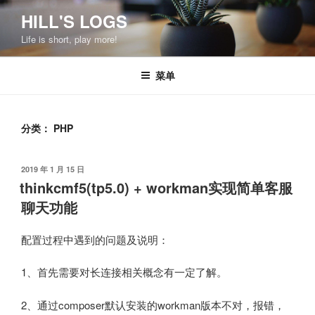
跳
HILL'S LOGS
至
Life is short, play more!
内
容
菜单
分类：
PHP
发
2019 年 1 月 15 日
布
thinkcmf5(tp5.0) + workman实现简单客服
于
聊天功能
配置过程中遇到的问题及说明：
1、首先需要对长连接相关概念有一定了解。
2、通过composer默认安装的workman版本不对，报错，