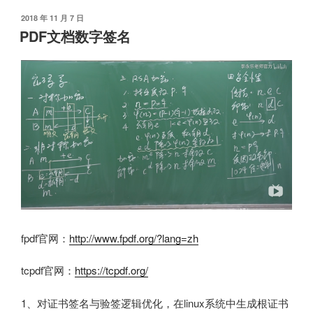
发
2018 年 11 月 7 日
布
PDF文档数字签名
于
fpdf官网：
http://www.fpdf.org/?lang=zh
tcpdf官网：
https://tcpdf.org/
1、对证书签名与验签逻辑优化，在linux系统中生成根证书