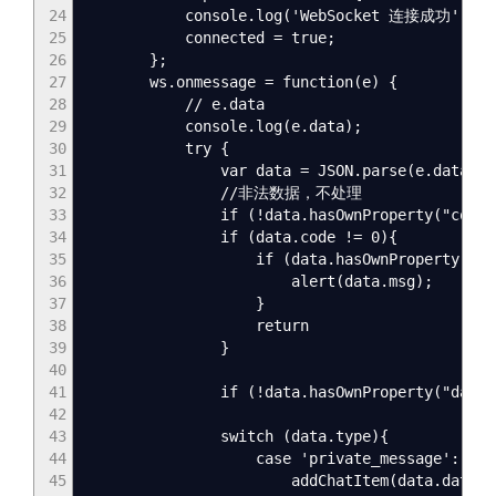
24
console.log('WebSocket 连接成功');
25
connected = true;
26
};
27
ws.onmessage = function(e) {
28
// e.data
29
console.log(e.data);
30
try {
31
var data = JSON.parse(e.data);
32
//非法数据，不处理
33
if (!data.hasOwnProperty("code"))
34
if (data.code != 0){
35
if (data.hasOwnProperty("msg"
36
alert(data.msg);
37
}
38
return
39
}
40
41
if (!data.hasOwnProperty("data") || !dat
42
43
switch (data.type){
44
case 'private_message':
45
addChatItem(data.data.name + '(悄