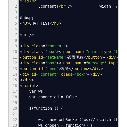
1
<
style
>
2
.content{
<
br
/
>
width: 700px
3
4
&nbsp;
5
<
h3
>
CHAT TEST
<
/
h3
>
6
7
<
hr
/
>
8
9
<
div
class
=
"content"
>
10
<
div
class
=
"box"
><
input
name
=
"name"
type
=
"text"
11
<
button
id
=
"setName"
>
设置昵称
<
/
button
><
/
div
>
12
<
div
class
=
"box"
><
input
name
=
"message"
type
=
"te
13
<
button
id
=
"send"
>
发送
<
/
button
><
/
div
>
14
<
div
id
=
"content"
class
=
"box"
><
/
div
>
15
<
/
div
>
16
<
script
>
17
var ws;
18
var connected = false;
19
20
$(function () {
21
22
ws = new WebSocket("ws://local.hillmatri
23
ws.onopen = function() {