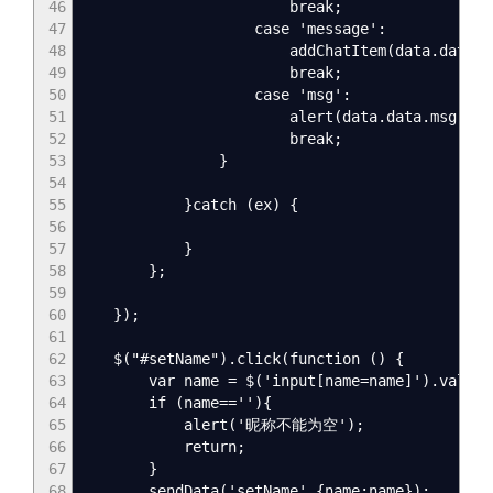
46
break;
47
case 'message':
48
addChatItem(data.data.name,dat
49
break;
50
case 'msg':
51
alert(data.data.msg)
52
break;
53
}
54
55
}catch (ex) {
56
57
}
58
};
59
60
});
61
62
$("#setName").click(function () {
63
var name = $('input[name=name]').val().t
64
if (name==''){
65
alert('昵称不能为空');
66
return;
67
}
68
sendData('setName',{name:name});