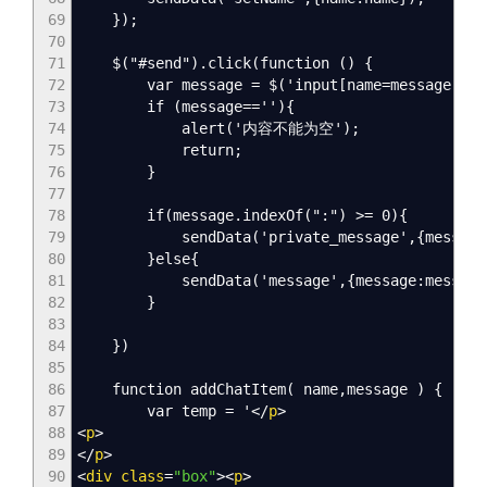
69
});
70
71
$("#send").click(function () {
72
var message = $('input[name=message]').v
73
if (message==''){
74
alert('内容不能为空');
75
return;
76
}
77
78
if(message.indexOf(":") >= 0){
79
sendData('private_message',{message:m
80
}else{
81
sendData('message',{message:message
82
}
83
84
})
85
86
function addChatItem( name,message ) {
87
var temp = '
<
/
p
>
88
<
p
>
89
<
/
p
>
90
<
div
class
=
"box"
><
p
>