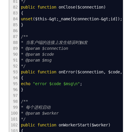
81
*/
82
public
function
onClose
(
$connection
)
83
{
84
unset
(
$this
-&
gt
;
_name
[
$connection
-&
gt
;
id
]
)
;
85
}
86
87
/**
88
* 当客户端的连接上发生错误时触发
89
* @param $connection
90
* @param $code
91
* @param $msg
92
*/
93
public
function
onError
(
$connection
,
$code
,
$ms
94
{
95
echo
"error
$code
$msg
\n
"
;
96
}
97
98
/**
99
* 每个进程启动
100
* @param $worker
101
*/
102
public
function
onWorkerStart
(
$worker
)
103
{