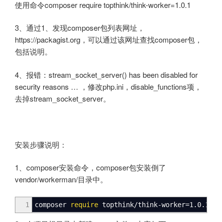
使用命令composer require topthink/think-worker=1.0.1
3、通过1、发现composer包列表网址，
https://packagist.org，可以通过该网址查找composer包，
包括说明。
4、报错：stream_socket_server() has been disabled for
security reasons … ，修改php.ini，disable_functions项，
去掉stream_socket_server。
安装步骤说明：
1、composer安装命令，composer包安装倒了
vendor/workerman/目录中。
1
composer
require
topthink
/
think
-
worker
=
1
.
0
.
1