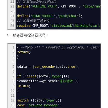
21
// 定义应用的运行时目录
22
define
(
'RUNTIME_PATH'
,
CMF_ROOT
.
'data/runtime
23
24
define
(
'BIND_MODULE'
,
'push/Chat'
)
;
25
// 加载框架引导文件
26
require
CMF_ROOT
.
'simplewind/thinkphp/start.php
3、服务器端控制器代码：
1
<!--
?php
/** * Created by PhpStorm. * User: ash
2
return
;
3
}
4
5
$data
=
json_decode
(
$data
,
true
)
;
6
7
if
(
!
isset
(
$data
[
'type'
]
)
)
{
8
$connection
-&
gt
;
send
(
'非法请求'
)
;
9
return
;
10
}
11
12
switch
(
$data
[
'type'
]
)
{
13
case
'private_message'
: