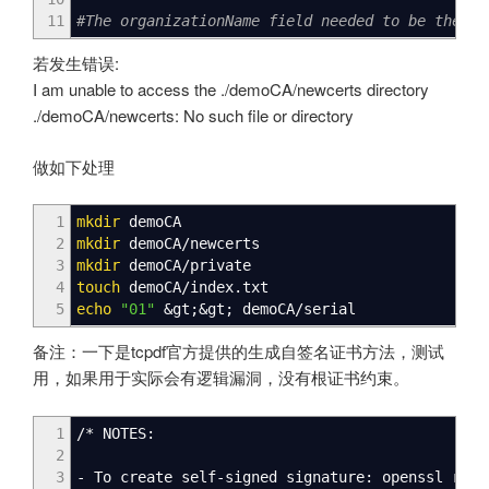
11
#The organizationName field needed to be the sa
若发生错误:
I am unable to access the ./demoCA/newcerts directory
./demoCA/newcerts: No such file or directory
做如下处理
1
mkdir
demoCA
2
mkdir
demoCA
/
newcerts
3
mkdir
demoCA
/
private
4
touch
demoCA
/
index.txt
5
echo
"01"
&
gt;
&
gt; demoCA
/
serial
备注：一下是tcpdf官方提供的生成自签名证书方法，测试
用，如果用于实际会有逻辑漏洞，没有根证书约束。
1
/*
NOTES:
2
3
- To create self-signed signature: openssl req