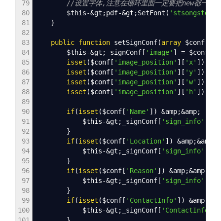
79
//设置字体,注意在循环里面一定要把new都一
80
$this
-&
gt
;
pdf
-&
gt
;
SetFont
(
'stsongstdlig
81
}
82
83
public
function
setSignConf
(
array
$conf
)
{
84
$this
-&
gt
;
_signConf
[
'image'
]
=
$conf
[
'i
85
isset
(
$conf
[
'image_position'
]
[
'x'
]
)
?
$
86
isset
(
$conf
[
'image_position'
]
[
'y'
]
)
?
$
87
isset
(
$conf
[
'image_position'
]
[
'w'
]
)
?
$
88
isset
(
$conf
[
'image_position'
]
[
'h'
]
)
?
$
89
90
if
(
isset
(
$conf
[
'Name'
]
)
&
amp
;&
amp
;
!
emp
91
$this
-&
gt
;
_signConf
[
'sign_info'
]
[
'N
92
}
93
if
(
isset
(
$conf
[
'Location'
]
)
&
amp
;&
amp
;
94
$this
-&
gt
;
_signConf
[
'sign_info'
]
[
'L
95
}
96
if
(
isset
(
$conf
[
'Reason'
]
)
&
amp
;&
amp
;
!
e
97
$this
-&
gt
;
_signConf
[
'sign_info'
]
[
'R
98
}
99
if
(
isset
(
$conf
[
'ContactInfo'
]
)
&
amp
;&
am
100
$this
-&
gt
;
_signConf
[
'ContactInfo'
]
[
101
}