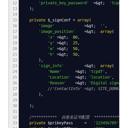
12
'private_key_password'
=&
gt
;
'tcpdfpa
13
)
;
14
15
private
$_signConf
=
array
(
16
'image'
=&
gt
;
''
,
17
'image_position'
=&
gt
;
array
(
18
'x'
=&
gt
;
80
,
19
'y'
=&
gt
;
25
,
20
'w'
=&
gt
;
50
,
21
'h'
=&
gt
;
50
,
22
)
,
23
'sign_info'
=&
gt
;
array
(
24
'Name'
=&
gt
;
'tcpdf'
,
25
'Location'
=&
gt
;
'location'
,
26
'Reason'
=&
gt
;
'Digital signatur
27
//'ContactInfo' =&gt; SITE_DOMAIN,
28
)
,
29
30
)
;
31
32
/*********** 自签名证书配置 ***************
33
private
$prikeyPass
=
'123456789'
;