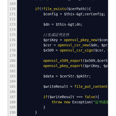
169
170
if
(
!
file_exists
(
$cerPath
)
)
{
171
$config
=
$this
-&
gt
;
cerConfig
;
172
173
$dn
=
$this
-&
gt
;
dn
;
174
175
//生成证书文件
176
$priKey
=
openssl_pkey_new
(
$config
)
177
$csr
=
openssl_csr_new
(
$dn
,
$priKey
178
$x509
=
openssl_csr_sign
(
$csr
,
null
179
180
openssl_x509_export
(
$x509
,
$cerStr
)
;
181
openssl_pkey_export
(
$priKey
,
$pkStr
182
183
$data
=
$cerStr
.
$pkStr
;
184
185
$writeResult
=
file_put_contents
(
$c
186
187
if
(
$writeResult
===
false
)
{
188
throw
new
Exception
(
"证书或签名
189
}
190
}