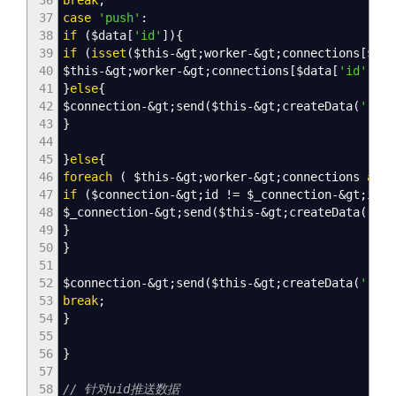
37
case
'push'
:
38
if
(
$data
[
'id'
]
)
{
39
if
(
isset
(
$this
-&
gt
;
worker
-&
gt
;
connections
[
$dat
40
$this
-&
gt
;
worker
-&
gt
;
connections
[
$data
[
'id'
]
]
-&
41
}
else
{
42
$connection
-&
gt
;
send
(
$this
-&
gt
;
createData
(
'resu
43
}
44
45
}
else
{
46
foreach
(
$this
-&
gt
;
worker
-&
gt
;
connections
as
$
47
if
(
$connection
-&
gt
;
id
!=
$_connection
-&
gt
;
id
)
48
$_connection
-&
gt
;
send
(
$this
-&
gt
;
createData
(
'mes
49
}
50
}
51
52
$connection
-&
gt
;
send
(
$this
-&
gt
;
createData
(
'resu
53
break
;
54
}
55
56
}
57
58
// 针对uid推送数据