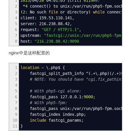
1
2013
/
04
/
26
04:01:05
[
crit
]
6119
#0:
2
*
4
connect
(
)
to unix:
/
var
/
run
/
php5-fpm.sock fa
3
(
2
: No such
file
or directory
)
while
connecting
4
client: 159.53.110.141,
5
server: 216.238.88.42,
6
request:
"GET / HTTP/1.1"
,
7
upstream:
"fastcgi://unix:/var/run/php5-fpm.soc
8
host:
"216.238.88.42:9090
nginx中是这样配置的
1
location
~
\.php$
{
2
fastcgi_split_path_info
^
(
.+\.php
)
(
/.+
)
$
;
3
# NOTE: You should have "cgi.fix_pathinfo =
4
5
# With php5-cgi alone:
6
fastcgi_pass
127.0.0.1:
9000
;
7
# With php5-fpm:
8
fastcgi_pass
unix:/var/run/php5-fpm.sock
;
9
fastcgi_index
index
.php
;
10
include
fastcgi_params
;
11
}