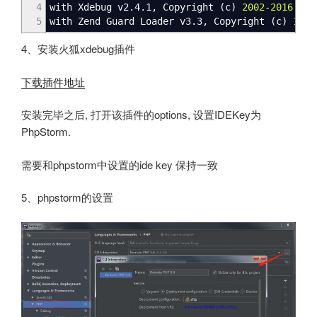
4
with Xdebug v2.4.1, Copyright
(
c
)
2002
-
2016
, by
5
with Zend Guard Loader v3.3, Copyright
(
c
)
1998
4、安装火狐xdebug插件
下载插件地址
安装完毕之后, 打开该插件的options, 设置IDEKey为
PhpStorm.
需要和phpstorm中设置的ide key 保持一致
5、phpstorm的设置