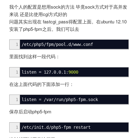
我个人的配置是想用sock的方法 毕竟sock方式对于高并发
来说 还是比使用cgi方式好的
问题其实出现在 fastcgi_pass得配置上面。在ubuntu 12.10
安装了php5-fpm之后。我们可以去
1
/
etc
/
php5
/
fpm
/
pool.d
/
www.conf
里面找到这样一段代码：
1
listen = 127
.
0
.
0
.
1
:
9000
在这上面代码的下面添加一行：
1
listen =
/
var
/
run
/
php5
-
fpm
.
sock
保存后启动php5-fpm
1
/
etc
/
init.d
/
php5-fpm restart