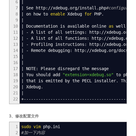
6
|
7
|
See http:
//
xdebug.org
/
install.php
#configure-p
8
|
on how to
enable
Xdebug
for
PHP.
9
|
10
|
Documentation is available online
as
well:
11
|
- A list of all settings: http:
//
xdebug.org
/
d
12
|
- A list of all functions: http:
//
xdebug.org
/
13
|
- Profiling instructions: http:
//
xdebug.org
/
d
14
|
- Remote debugging: http:
//
xdebug.org
/
docs-de
15
|
16
|
17
|
NOTE: Please disregard the message
18
|
You should add
"extension=xdebug.so"
to php.i
19
|
that is emitted by the PECL installer. This 
20
|
Xdebug.
21
|
22
+----------------------------------------------
3、修改配置文件
1
sudo
vim
php.ini
2
#加一下内容