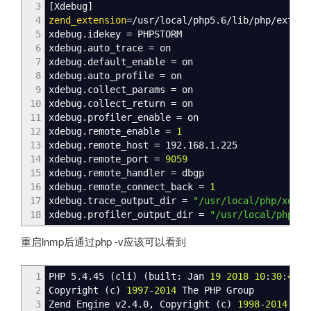
3
[
Xdebug
]
4
zend_extension
=
/
usr
/
local
/
php5.6
/
lib
/
php
/
extens
5
xdebug.idekey = PHPSTORM
6
xdebug.auto_trace = on
7
xdebug.default_enable = on
8
xdebug.auto_profile = on
9
xdebug.collect_params = on
10
xdebug.collect_return = on
11
xdebug.profiler_enable = on
12
xdebug.remote_enable =
1
13
xdebug.remote_host = 192.168.1.225
14
xdebug.remote_port =
9059
15
xdebug.remote_handler = dbgp
16
xdebug.remote_connect_back =
1
17
xdebug.trace_output_dir =
"/usr/local/php/xdebu
18
xdebug.profiler_output_dir =
"/usr/local/php/xd
重启lnmp后通过php -v应该可以看到
1
PHP 5.4.45
(
cli
)
(
built: Jan
19
2018
10
:
30
:
47
)
2
Copyright
(
c
)
1997
-
2014
The PHP Group
3
Zend Engine v2.4.0, Copyright
(
c
)
1998
-
2014
Zend