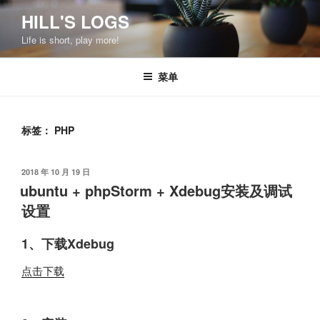
跳
HILL'S LOGS
至
Life is short, play more!
内
容
菜单
标签：
PHP
发
2018 年 10 月 19 日
布
ubuntu + phpStorm + Xdebug安装及调试
于
设置
1、下载Xdebug
点击下载