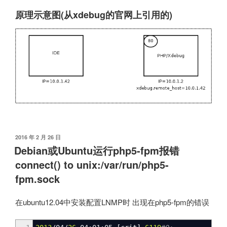
原理示意图(从xdebug的官网上引用的)
发
2016 年 2 月 26 日
布
Debian或Ubuntu运行php5-fpm报错
于
connect() to unix:/var/run/php5-
fpm.sock
在ubuntu12.04中安装配置LNMP时 出现在php5-fpm的错误