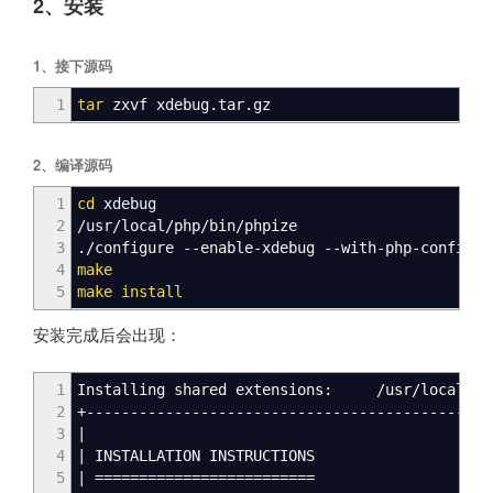
2、安装
1、接下源码
1
tar
zxvf xdebug.tar.gz
2、编译源码
1
cd
xdebug
2
/
usr
/
local
/
php
/
bin
/
phpize
3
.
/
configure --enable-xdebug --with-php-config=
/
4
make
5
make
install
安装完成后会出现：
1
Installing shared extensions:
/
usr
/
local
/
ph
2
+----------------------------------------------
3
|
4
|
INSTALLATION INSTRUCTIONS
5
|
=========================