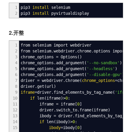
1
pip3
install
selenium
2
pip3
install
pyvirtualdisplay
2.开整
1
from selenium import webdriver
2
from selenium.webdriver.chrome.options import 
3
chrome_options = Options
(
)
4
chrome_options.add_argument
(
'--no-sandbox'
)
5
chrome_options.add_argument
(
'--headless'
)
6
chrome_options.add_argument
(
'--disable-gpu'
)
7
driver = webdriver.Chrome
(
chrome_options
=chrome
8
driver.get
(
url
)
9
iframe
=driver.find_elements_by_tag_name
(
'iframe
10
if
len
(
iframe
)
>
0
:
11
iframe = iframe
[
0
]
12
driver.switch_to.frame
(
iframe
)
13
ibody = driver.find_elements_by_tag_nam
14
if
len
(
ibody
)
>
0
:
15
ibody
=ibody
[
0
]