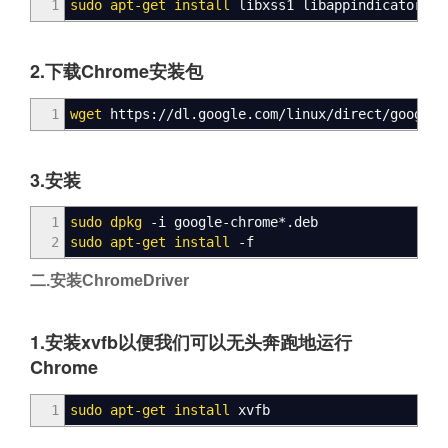
1
sudo
apt-get
install
libxss1 libappindicator1 l
2.下载Chrome安装包
1
wget
https:
//
dl.google.com
/
linux
/
direct
/
google-
3.安装
1
sudo
dpkg
-i google-chrome
*
.deb
2
sudo
apt-get
install
-f
二.安装ChromeDriver
1.安装xvfb以便我们可以无头奔跑地运行
Chrome
1
sudo
apt-get
install
xvfb