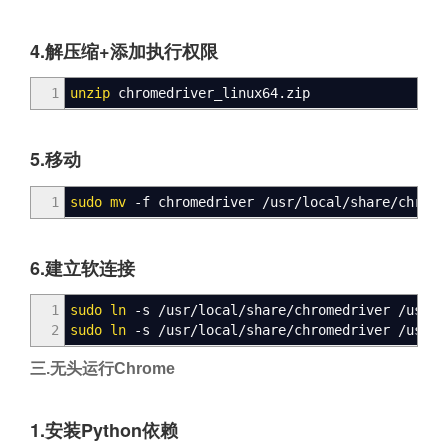
4.解压缩+添加执行权限
1
unzip
chromedriver_linux64.zip
5.移动
1
sudo
mv
-f chromedriver
/
usr
/
local
/
share
/
chrome
6.建立软连接
1
sudo
ln
-s
/
usr
/
local
/
share
/
chromedriver
/
usr
/
l
2
sudo
ln
-s
/
usr
/
local
/
share
/
chromedriver
/
usr
/
b
三.无头运行Chrome
1.安装Python依赖