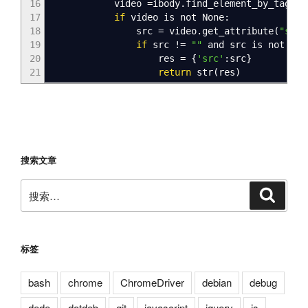
16
video =ibody.find_element_by_tag_na
17
if
video is not None
18
src = video.get_attribute
(
"src"
19
if
src
!
=
""
and src i
20
res =
{
'src'
:src
}
21
return
str
(
res
)
搜索文章
搜
搜
索
索：
标签
bash
chrome
ChromeDriver
debian
debug
dede
dotdeb
git
javascript
jquery
js