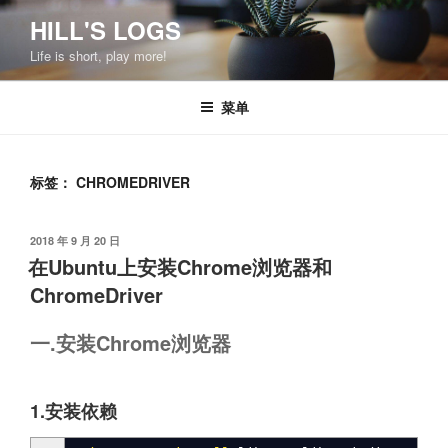
跳
HILL'S LOGS
至
Life is short, play more!
内
容
菜单
标签：
CHROMEDRIVER
发
2018 年 9 月 20 日
布
在Ubuntu上安装Chrome浏览器和
于
ChromeDriver
一.安装Chrome浏览器
1.安装依赖