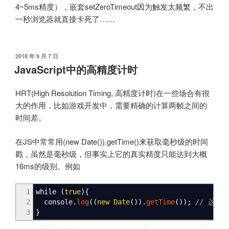
4~5ms精度），嵌套setZeroTimeout因为触发太频繁，不出
一秒浏览器就直接卡死了……
发
2018 年 9 月 7 日
布
JavaScript中的高精度计时
于
HRT(High Resolution Timing, 高精度计时)在一些场合有很
大的作用，比如游戏开发中，需要精确的计算两帧之间的
时间差。
在JS中常常用(new Date()).getTime()来获取毫秒级的时间
戳，虽然是毫秒级，但事实上它的真实精度只能达到大概
16ms的级别。例如
1
while
(
true
)
{
2
console.
log
(
(
new
Date
(
)
)
.
getTime
(
)
)
;
// 这样
3
}