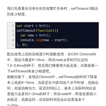
我们先看看在没有任何其他繁忙任务时，setTimeout 0能达
到多少精度。
1
var
start
=
hrt
(
)
;
2
setTimeout
(
function
(
)
{
3
var
now
=
hrt
(
)
;
4
console.
log
(
now
-
start
)
;
5
}
,
0
)
;
配合使用上回的高精度计时函数使用，在OSX Chrome34
中，我这大概是9~10ms，而在node.js里则可以达到
1.2~2.6ms的样子。然后我们慢慢增大延迟值，试着探索一
下setTimeout有多少精度吧。
粗略实验下，发现在Chrome中，setTimeout的时间下限基
本上就是9~10ms，当延迟在10多20这个水平时候，也能达
到，但波动相当大。延迟到30以上，基本上实际时间比设
置值只会多到1~2ms的样子；而在node中，即使设置很小
的延迟，也能达到，但实际时间也会比设置值多个
1~2ms。