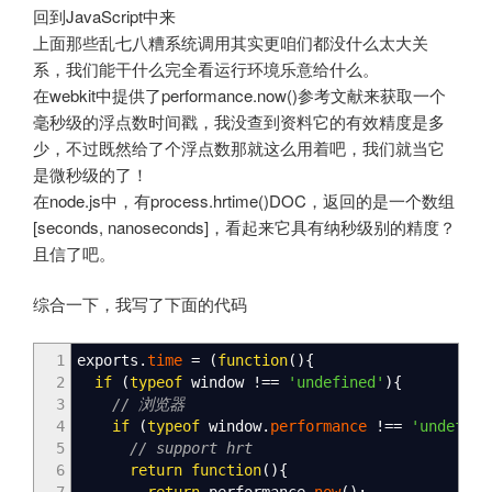
回到JavaScript中来
上面那些乱七八糟系统调用其实更咱们都没什么太大关
系，我们能干什么完全看运行环境乐意给什么。
在webkit中提供了performance.now()参考文献来获取一个
毫秒级的浮点数时间戳，我没查到资料它的有效精度是多
少，不过既然给了个浮点数那就这么用着吧，我们就当它
是微秒级的了！
在node.js中，有process.hrtime()DOC，返回的是一个数组
[seconds, nanoseconds]，看起来它具有纳秒级别的精度？
且信了吧。
综合一下，我写了下面的代码
1
exports.
time
=
(
function
(
)
{
2
if
(
typeof
window
!==
'undefined'
)
{
3
// 浏览器
4
if
(
typeof
window.
performance
!==
'undefine
5
// support hrt
6
return
function
(
)
{
7
return
performance.
now
(
)
;