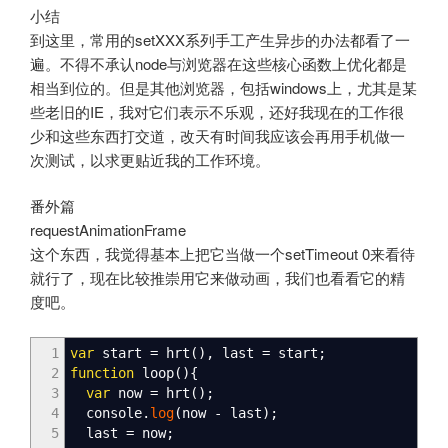
小结
到这里，常用的setXXX系列手工产生异步的办法都看了一
遍。不得不承认node与浏览器在这些核心函数上优化都是
相当到位的。但是其他浏览器，包括windows上，尤其是某
些老旧的IE，我对它们表示不乐观，还好我现在的工作很
少和这些东西打交道，改天有时间我应该会再用手机做一
次测试，以求更贴近我的工作环境。
番外篇
requestAnimationFrame
这个东西，我觉得基本上把它当做一个setTimeout 0来看待
就行了，现在比较推崇用它来做动画，我们也看看它的精
度吧。
1
var
start
=
hrt
(
)
,
last
=
start
;
2
function
loop
(
)
{
3
var
now
=
hrt
(
)
;
4
console.
log
(
now
-
last
)
;
5
last
=
now
;