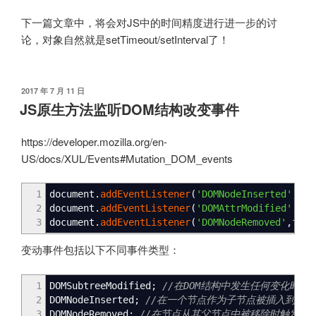
下一篇文章中，将会对JS中的时间精度进行进一步的讨
论，对象自然就是setTimeout/setInterval了！
发
2017 年 7 月 11 日
布
JS原生方法监听DOM结构改变事件
于
https://developer.mozilla.org/en-
US/docs/XUL/Events#Mutation_DOM_events
1
document.
addEventListener
(
'DOMNodeInserted'
,
fun
2
document.
addEventListener
(
'DOMAttrModified'
,
fun
3
document.
addEventListener
(
'DOMNodeRemoved'
,
func
变动事件包括以下不同事件类型：
1
DOMSubtreeModified
;
//在DOM结构中发生任何变化时触
2
DOMNodeInserted
;
//在一个节点作为子节点被插入到另
3
DOMNodeRemoved
;
//在节点从其父节点中被移除时触发