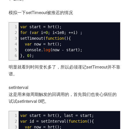
模拟一下setTimeout被推迟的情况
1
var
start
=
hrt
(
)
;
2
for
(
var
i
=
0
;
i
<
1e8
;
++
i
)
;
3
setTimeout
(
function
(
)
{
4
var
now
=
hrt
(
)
;
5
console.
log
(
now
-
start
)
;
6
}
,
0
)
;
明显就看到时间变长多了，所以必须谨记setTimeout并不靠
谱。
setInterval
这是用来做周期触发的回调用的，首先我们也丧心病狂的
试试setInterval 0吧。
1
var
start
=
hrt
(
)
,
last
=
start
;
2
var
id
=
setInterval
(
function
(
)
{
3
var
now
=
hrt
(
)
;