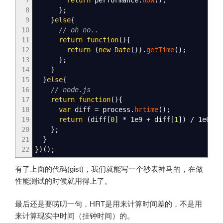
8
}
;
9
}
else
{
10
// oh no..
11
return
function
(
)
{
12
return
(
new
Date
(
)
)
.
getTime
(
)
;
13
}
;
14
}
15
}
else
{
16
// node.js
17
return
function
(
)
{
18
var
diff
=
process.
hrtime
(
)
;
19
return
(
diff
[
0
]
*
1e9
+
diff
[
1
]
)
/
1e6
;
/
20
}
;
21
}
22
}
)
(
)
;
有了上面的代码(gist)，我们就能写一个秒表神马的，在做
性能测试的时候就用得上了。
最后还是要唠叨一句，HRT是用来计算时间差的，不是用
来计算现实中时间（挂钟时间）的。