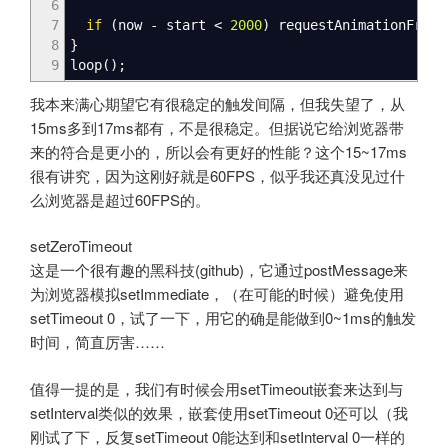
6
7
if
(
now
-
start
<
2000
)
requestAnimationFrame
8
}
9
loop
(
)
;
我本来满心期望它有很稳定的触发间隔，但我失望了，从
15ms多到17ms都有，不是很稳定。但据说它给浏览器带
来的符合是更小的，所以会有更好的性能？这个15~17ms
很有讲究，因为这刚好就是60FPS，似乎我还真没见过什
么浏览器是超过60FPS的。
setZeroTimeout
这是一个很有趣的黑科技(github)，它通过postMessage来
为浏览器模拟setImmediate，（在可能的时候）避免使用
setTimeout 0，试了一下，用它的确是能做到0~1ms的触发
时间，简直厉害……
值得一提的是，我们有时候会用setTimeout嵌套来达到与
setInterval类似的效果，嵌套使用setTimeout 0还可以（我
刚试了下，反复setTimeout 0能达到和setInterval 0一样的