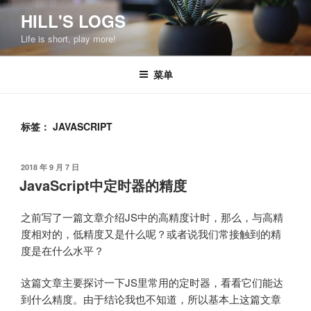
跳
HILL'S LOGS
至
Life is short, play more!
内
容
菜单
标签：
JAVASCRIPT
发
2018 年 9 月 7 日
布
JavaScript中定时器的精度
于
之前写了一篇文章介绍JS中的高精度计时，那么，与高精
度相对的，低精度又是什么呢？或者说我们常接触到的精
度是在什么水平？
这篇文章主要探讨一下JS里常用的定时器，看看它们能达
到什么精度。由于结论我也不知道，所以基本上这篇文章