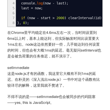
4
console.
log
(
now
-
last
)
;
5
last
=
now
;
6
7
if
(
now
-
start
>
2000
)
clearInterval
(
id
)
;
8
}
,
0
)
;
在Chrome里平均稳定在4.6ms左右一次，当时间设置到
6ms以上时，基本上能达到，但实际触发时间比设置要大
1ms左右。node这边依然要好一些，几乎能达到任何设置
的时间，但也会有大概1ms的延迟。毫无疑问setInterval也
是会被负荷重的任务推迟，就不演示了。
setImmediate
这是node.js才有的函数，我这里它大概有不到1ms的延
迟。在朴灵的《深入浅出node.js》一书中对这个函数有比
较详尽的解释，这里我就不赘述了。
不得不说的是——setImmediate也会被同步的代码阻塞
——yes, this is JavaScript。