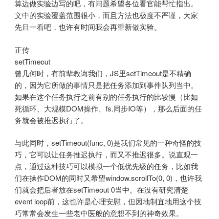
算边做实验边写的吧，有问题希望各位看官能帮忙指出。
文中的实验覆盖范围很小，而且方法也极度不严谨，大家
先且一看吧，也许有时间我会再重新做实验。
正传
setTimeout
曾几何时，有前辈教诲我们，JS里setTimeout是不精确
的，因为它所做的事情只是把任务添加到事件队列当中。
如果在这个任务执行之前有别的任务执行的比较慢（比如
死循环、大规模DOM操作、fs.同步IO等），那么后面的任
务就会被推迟执行了。
与此同时，setTimeout(func, 0)是我们常见的一种奇怪的技
巧，它可以让任务推迟执行，而又不推迟很多。说直观一
点，通过这种技巧可以模拟一个低优先级的任务，比如我
们在操作DOM的同时又希望window.scrollTo(0, 0)，也许我
们就会把后者放在setTimeout 0当中。在没有研究清楚
event loop前，这也许是心理安慰，但因地制宜地用这个技
巧常常会发生一些老中医般的意想不到的神奇效果。