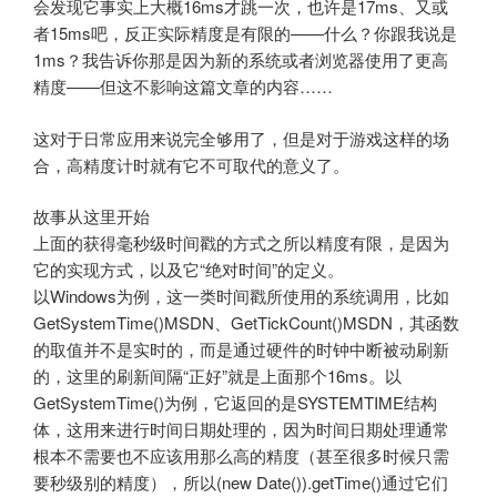
会发现它事实上大概16ms才跳一次，也许是17ms、又或
者15ms吧，反正实际精度是有限的——什么？你跟我说是
1ms？我告诉你那是因为新的系统或者浏览器使用了更高
精度——但这不影响这篇文章的内容……
这对于日常应用来说完全够用了，但是对于游戏这样的场
合，高精度计时就有它不可取代的意义了。
故事从这里开始
上面的获得毫秒级时间戳的方式之所以精度有限，是因为
它的实现方式，以及它“绝对时间”的定义。
以Windows为例，这一类时间戳所使用的系统调用，比如
GetSystemTime()MSDN、GetTickCount()MSDN，其函数
的取值并不是实时的，而是通过硬件的时钟中断被动刷新
的，这里的刷新间隔“正好”就是上面那个16ms。以
GetSystemTime()为例，它返回的是SYSTEMTIME结构
体，这用来进行时间日期处理的，因为时间日期处理通常
根本不需要也不应该用那么高的精度（甚至很多时候只需
要秒级别的精度），所以(new Date()).getTime()通过它们