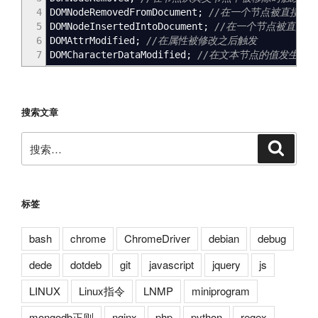
4
DOMNodeRemovedFromDocument
;
//在一个节点被直接从
5
DOMNodeInsertedIntoDocument
;
//在一个节点被直接
6
DOMAttrModified
;
//在属性被修改之后触发
7
DOMCharacterDataModified
;
//在文本节点的值发生变
搜索文章
搜
搜
索
索：
标签
bash
chrome
ChromeDriver
debian
debug
dede
dotdeb
git
javascript
jquery
js
LINUX
Linux指令
LNMP
miniprogram
mongodb正则
nginx
php
python
regex