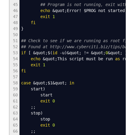
45
## Program is not running, exit with 
46
echo
&
quot;Error
!
$PROG
not started
!&
q
47
exit
1
48
fi
49
}
50
51
## Check to see if we are running as root fir
52
## Found at http://www.cyberciti.biz/tips/bash
53
if
[
&
quot;$
(
id
-u
)
&
quot;
!
=
&
quot;
0
&
quot;
]
;
t
54
echo
&
quot;This script must be run
as
root
&
55
exit
1
56
fi
57
58
case
&
quot;
$1
&
quot;
in
59
start
)
60
start
61
exit
0
62
;;
63
stop
)
64
stop
65
exit
0
66
;;