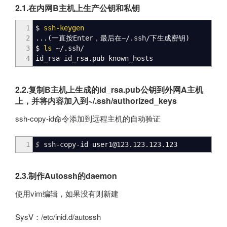
2.1.在内网B主机上生产公钥和私钥
1
$
ssh-keygen
2
...
(
一直按Enter，最后在~
/
.ssh
/
下生成密钥
)
3
$
ls
~
/
.ssh
/
4
id_rsa id_rsa.pub known_hosts
2.2.复制B主机上生成的id_rsa.pub公钥到外网A主机
上，并将内容加入到~/.ssh/authorized_keys
ssh-copy-id命令添加到远程主机的自动验证
1
$
ssh-copy-id user1
@
123.123.123.123
2.3.制作Autossh的daemon
使用vim编辑，如果没有则新建
SysV：/etc/inid.d/autossh