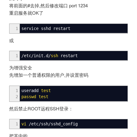
将前面的#去掉,然后修改端口 port 1234
重启服务就OK了
1
service sshd restart
或
1
/
etc
/
init.d
/
ssh
restart
为增强安全
先增加一个普通权限的用户,并设置密码
1
useradd
test
2
passwd
test
然后禁止ROOT远程SSH登录：
1
vi
/
etc
/
ssh
/
sshd_config
把其中的