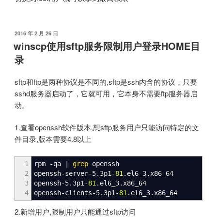
发
2016 年 2 月 26 日
布
winscp使用sftp服务限制用户登录HOME目
于
录
sftp和ftp是两种协议是不同的,sftp是ssh内含的协议，只要
sshd服务器启动了，它就可用，它本身不需要ftp服务器启
动。
1.查看openssh软件版本,想sftp服务用户只能访问特定的文
件目录,版本需要4.8以上
1
rpm
-qa
|
grep
openssh
2
openssh-server-5.3p1-
81
.el6_3.x86_64
3
openssh-5.3p1-
81
.el6_3.x86_64
4
openssh-clients-5.3p1-
81
.el6_3.x86_64
2.新增用户,限制用户只能通过sftp访问