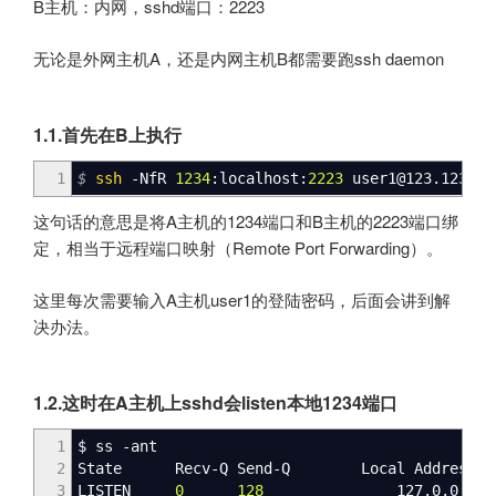
B主机：内网，sshd端口：2223
无论是外网主机A，还是内网主机B都需要跑ssh daemon
1.1.首先在B上执行
1
$
ssh
-NfR
1234
:localhost:
2223
user1
@
123.123.1
这句话的意思是将A主机的1234端口和B主机的2223端口绑
定，相当于远程端口映射（Remote Port Forwarding）。
这里每次需要输入A主机user1的登陆密码，后面会讲到解
决办法。
1.2.这时在A主机上sshd会listen本地1234端口
1
$ ss
-ant
2
State Recv-Q Send-Q Local Address:
3
LISTEN
0
128
127.0.0.1:
1