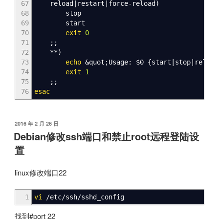
67
reload
|
restart
|
force-reload
)
68
stop
69
start
70
exit
0
71
;;
72
**
)
73
echo
&
quot;Usage:
$0
{
start
|
stop
|
reload
74
exit
1
75
;;
76
esac
发
2016 年 2 月 26 日
布
Debian修改ssh端口和禁止root远程登陆设
于
置
linux修改端口22
1
vi
/
etc
/
ssh
/
sshd_config
找到#port 22