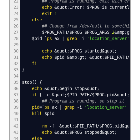
22
## Program is running, exit with erro
23
echo
&
quot;Error
!
$PROG
is currently ru
24
exit
1
25
else
26
## Change from /dev/null to something 
27
$PROG_PATH
/
$PROG
$PROG_ARGS
2
&
amp;gt;
&
a
28
$pid
=
`
ps
ax
|
grep
-i
'location_server'
|
s
29
30
echo
&
quot;
$PROG
started
&
quot;
31
echo
$pid
&
amp;gt;
&
quot;
$PID_PATH
/
$PRO
32
fi
33
}
34
35
stop
(
)
{
36
echo
&
quot;begin stop
&
quot;
37
if
[
-e
&
quot;
$PID_PATH
/
$PROG
.pid
&
quot;
]
;
38
## Program is running, so stop it
39
pid
=
`
ps
ax
|
grep
-i
'location_server'
|
se
40
kill
$pid
41
42
rm
-f
&
quot;
$PID_PATH
/
$PROG
.pid
&
quot
43
echo
&
quot;
$PROG
stopped
&
quot;
44
else