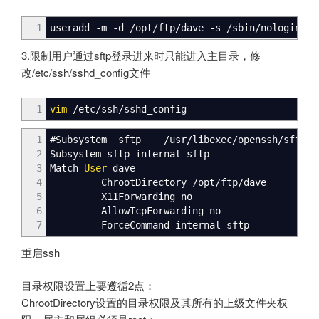
1
useradd
-m
-d
/
opt
/
ftp
/
dave
-s
/
sbin
/
nologin da
3.限制用户通过sftp登录进来时只能进入主目录，修
改/etc/ssh/sshd_config文件
1
vim
/
etc
/
ssh
/
sshd_config
1
#Subsystem sftp
/
usr
/
libexec
/
openssh
/
sftp
-
s
2
Subsystem sftp internal
-
sftp
3
Match
User
dave
4
ChrootDirectory
/
opt
/
ftp
/
dave
5
X11Forwarding no
6
AllowTcpForwarding no
7
ForceCommand internal
-
sftp
重启ssh
目录权限设置上要遵循2点：
ChrootDirectory设置的目录权限及其所有的上级文件夹权