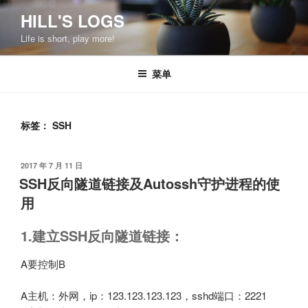
跳
HILL'S LOGS
至
Life is short, play more!
内
容
菜单
标签：
SSH
发
2017 年 7 月 11 日
布
SSH反向隧道链接及Autossh守护进程的使
于
用
1.建立SSH反向隧道链接：
A要控制B
A主机：外网，ip：123.123.123.123，sshd端口：2221