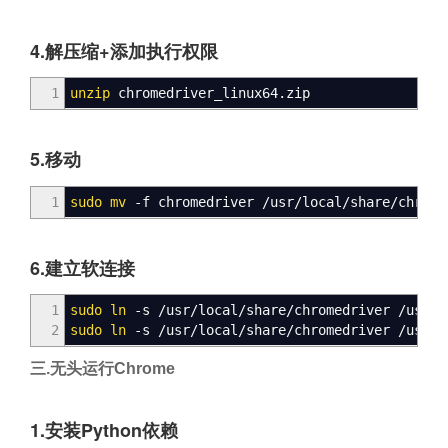
4.解压缩+添加执行权限
1
unzip
chromedriver_linux64.zip
5.移动
1
sudo
mv
-f chromedriver
/
usr
/
local
/
share
/
chrome
6.建立软连接
1
sudo
ln
-s
/
usr
/
local
/
share
/
chromedriver
/
usr
/
l
2
sudo
ln
-s
/
usr
/
local
/
share
/
chromedriver
/
usr
/
b
三.无头运行Chrome
1.安装Python依赖