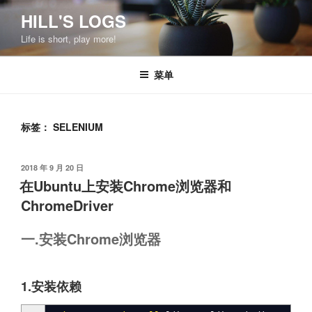
跳
HILL'S LOGS
至
Life is short, play more!
内
容
菜单
标签：
SELENIUM
发
2018 年 9 月 20 日
布
在Ubuntu上安装Chrome浏览器和
于
ChromeDriver
一.安装Chrome浏览器
1.安装依赖