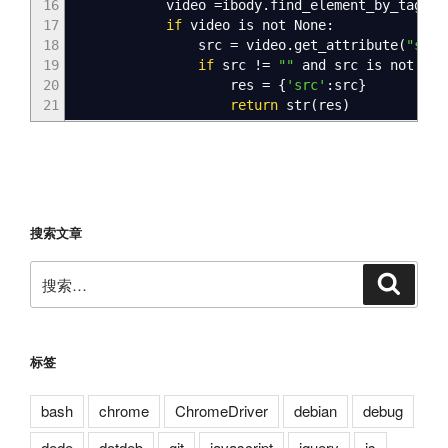
16
video =ibody.find_element_by_tag_na
17
if
video is not None
18
src = video.get_attribute
(
"src"
19
if
src
!
=
""
and src i
20
res =
{
'src'
:src
}
21
return
str
(
res
)
搜索文章
搜
搜
索
索：
标签
bash
chrome
ChromeDriver
debian
debug
dede
dotdeb
git
javascript
jquery
js