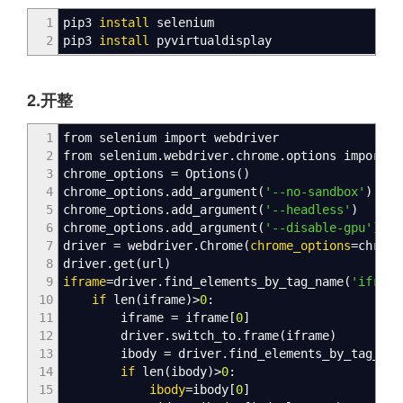
1
pip3
install
selenium
2
pip3
install
pyvirtualdisplay
2.开整
1
from selenium import webdriver
2
from selenium.webdriver.chrome.options import 
3
chrome_options = Options
(
)
4
chrome_options.add_argument
(
'--no-sandbox'
)
5
chrome_options.add_argument
(
'--headless'
)
6
chrome_options.add_argument
(
'--disable-gpu'
)
7
driver = webdriver.Chrome
(
chrome_options
=chrome
8
driver.get
(
url
)
9
iframe
=driver.find_elements_by_tag_name
(
'iframe
10
if
len
(
iframe
)
>
0
:
11
iframe = iframe
[
0
]
12
driver.switch_to.frame
(
iframe
)
13
ibody = driver.find_elements_by_tag_nam
14
if
len
(
ibody
)
>
0
:
15
ibody
=ibody
[
0
]