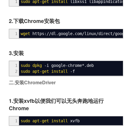
1
sudo
apt-get
install
libxss1 libappindicator1 l
2.下载Chrome安装包
1
wget
https:
//
dl.google.com
/
linux
/
direct
/
google-
3.安装
1
sudo
dpkg
-i google-chrome
*
.deb
2
sudo
apt-get
install
-f
二.安装ChromeDriver
1.安装xvfb以便我们可以无头奔跑地运行
Chrome
1
sudo
apt-get
install
xvfb