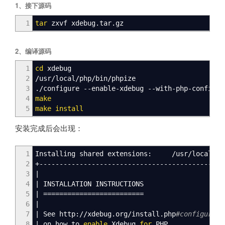
1、接下源码
1
tar
zxvf xdebug.tar.gz
2、编译源码
1
cd
xdebug
2
/
usr
/
local
/
php
/
bin
/
phpize
3
.
/
configure --enable-xdebug --with-php-config=
/
4
make
5
make
install
安装完成后会出现：
1
Installing shared extensions:
/
usr
/
local
/
ph
2
+----------------------------------------------
3
|
4
|
INSTALLATION INSTRUCTIONS
5
|
=========================
6
|
7
|
See http:
//
xdebug.org
/
install.php
#configure-p
8
|
on how to
enable
Xdebug
for
PHP.