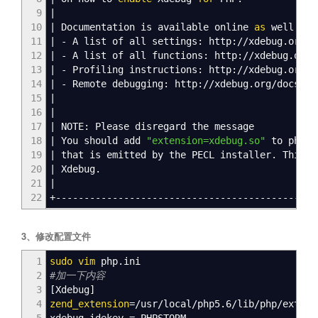
9
|
10
|
Documentation is available online
as
well:
11
|
- A list of all settings: http:
//
xdebug.org
/
d
12
|
- A list of all functions: http:
//
xdebug.org
/
13
|
- Profiling instructions: http:
//
xdebug.org
/
d
14
|
- Remote debugging: http:
//
xdebug.org
/
docs-de
15
|
16
|
17
|
NOTE: Please disregard the message
18
|
You should add
"extension=xdebug.so"
to php.i
19
|
that is emitted by the PECL installer. This 
20
|
Xdebug.
21
|
22
+----------------------------------------------
3、修改配置文件
1
sudo
vim
php.ini
2
#加一下内容
3
[
Xdebug
]
4
zend_extension
=
/
usr
/
local
/
php5.6
/
lib
/
php
/
extens