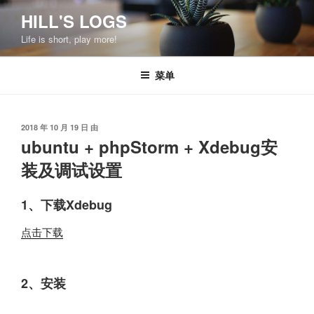
跳
HILL'S LOGS
至
Life is short, play more!
内
容
菜单
发
2018 年 10 月 19 日
由
布
ubuntu + phpStorm + Xdebug安
于
装及调试设置
1、下载Xdebug
点击下载
2、安装