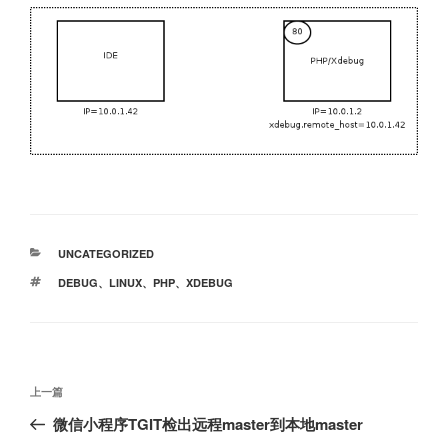
分
UNCATEGORIZED
类
标
DEBUG
、
LINUX
、
PHP
、
XDEBUG
签
文
上
上一篇
章
一
微信小程序TGIT检出远程master到本地master
导
篇