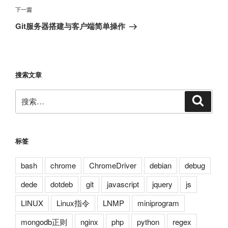
航
文
下
下一篇
章
一
Git服务器搭建与客户端简单操作
篇
文
章
搜索文章
搜
搜
索
索：
标签
bash
chrome
ChromeDriver
debian
debug
dede
dotdeb
git
javascript
jquery
js
LINUX
Linux指令
LNMP
miniprogram
mongodb正则
nginx
php
python
regex