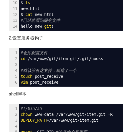
10
$
ls
11
new.html
12
$
cat
new.html
13
#已经能看到提交文件
14
hello new
git
!
2.设置服务器钩子
1
#仓库配置文件
2
cd
/
var
/
www
/
git
/
item.git
/
.git
/
hooks
3
4
#默认没有这文件，新建了一个
5
touch
post_receive
6
vim
post_receive
shell脚本
1
#!/bin/sh
2
chown
www-data
/
var
/
www
/
git
/
item.git -R
3
DEPLOY_PATH
=
/
var
/
www
/
git
/
item.git
4