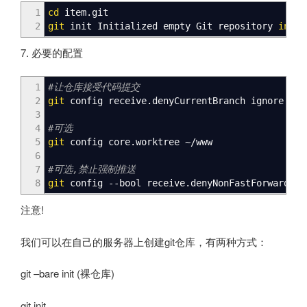
1
cd
item.git
2
git
init Initialized empty Git repository
in
/
v
7. 必要的配置
1
#让仓库接受代码提交
2
git
config receive.denyCurrentBranch ignore
3
4
#可选
5
git
config core.worktree ~
/
www
6
7
#可选,禁止强制推送
8
git
config --bool receive.denyNonFastForwards
f
注意!
我们可以在自己的服务器上创建git仓库，有两种方式：
git –bare init (裸仓库)
git init