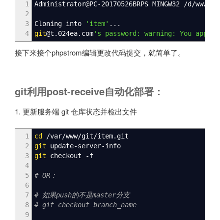
1
Administrator
@
PC-20170526BRPS MINGW32
/
d
/
www
/
gi
2
3
Cloning into
'item'
...
4
git
@
t.024ea.com
's password: warning: You appear
接下来接个phpstrom编辑更改代码提交，就简单了。
git利用post-receive自动化部署：
1. 更新服务端 git 仓库状态并检出文件
1
cd
/
var
/
www
/
git
/
item.git
2
git
update-server-info
3
git
checkout -f
4
5
# OR：
6
7
# 如果push的不是master分支
8
# git checkout branch_name
9