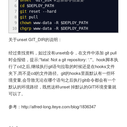
5
unset
GIT_DIR
#这条命令很重要
6
cd
$DEPLOY_PATH
7
git
reset --hard
8
git
pull
9
chown
www-data -R
$DEPLOY_PATH
10
chgrp
www-data -R
$DEPLOY_PATH
关于unset GIT_DIR的说明：
经过查找资料，如过没有unset命令，在文件中添加 git pull
时会报错，提示:”fatal: Not a git repository: ‘.'”。hook脚本执
行了cd之后,继续执行git语句拉取的时候还是在hooks文件
夹下,而不是cd的文件路径。git的hooks里面默认有一些环
境变量,会导致无论在哪个语句之后执行git命令都会有一个
默认的环境路径，既然这样unset 掉默认的GIT环境变量就
可以了。
参考：http://alfred-long.iteye.com/blog/1836347