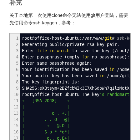
补充
关于本地第一次使用clone命令无法使用git用户登陆，需要
先使用命令ssh-keygen，参考：
1
root
@
office-host-ubuntu:
/
var
/
www
/
git
# ssh-keyge
2
Generating public
/
private rsa key pair.
3
Enter
file
in
which
to save the key
(
/
root
/
.ssh
4
Enter passphrase
(
empty
for
no passphrase
)
:
5
Enter same passphrase again:
6
Your identification has been saved
in
/
home
/
git
7
Your public key has been saved
in
/
home
/
git
/
.ss
8
The key fingerprint is:
9
SHA256:eXBtsym+2BZfcbWIk3E7Xh6doWn7q1lzMotX1zXx
10
root
@
office-host-ubuntu The key
's randomart ima
11
+---[RSA 2048]----+
12
| |
13
| o . +.|
14
| . . O = @|
15
| + = @.O=|
16
| S o * *o*|
17
| o.. o.E+|