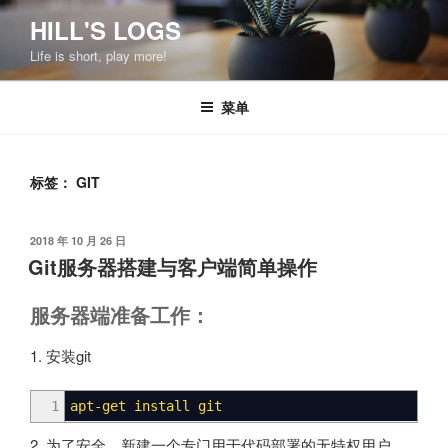
跳
HILL'S LOGS
至
Life is short, play more!
内
容
菜单
标签：
GIT
发
2018 年 10 月 26 日
布
Git服务器搭建与客户端简单操作
于
服务器端准备工作：
1. 安装git
1
apt-get
install
git
2. 为了安全，新建一个专门用于代码部署的无特权用户