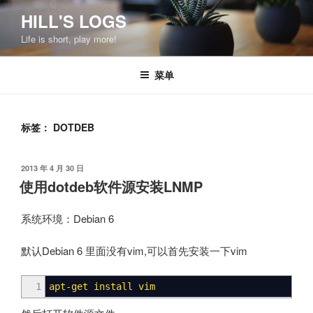
跳
HILL'S LOGS
至
Life is short, play more!
内
容
菜单
标签：
DOTDEB
发
2013 年 4 月 30 日
布
使用dotdeb软件源安装LNMP
于
系统环境：Debian 6
默认Debian 6 里面没有vim,可以首先安装一下vim
1
apt-get install
vim