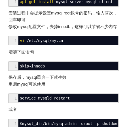
1
apt-get install
mysql-server mysql-client
安装过程中会提示设置mysql root帐号的密码，输入两次，
回车即可
修改mysql配置文件，去掉innodb，这样可以节省不少内存
1
vi
/
etc
/
mysql
/
my.cnf
增加下面语句
1
skip-innodb
保存后，mysql重启一下就生效
重启mysql可以使用
1
service mysqld restart
或者
1
$mysql_dir
/
bin
/
mysqladmin
-uroot
-p
shutdown