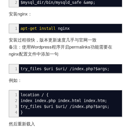
2
$mysql_dir
/
bin
/
mysqld_safe
&
amp;
安装nginx：
1
apt-get install
nginx
安装过程很快，版本更新速度几乎与官网一致
备注：使用Wordpress程序开启permalinks功能需要在
nginx配置文件中添加一句
1
try_files
$uri
$uri
/
/
index.php?
$args
;
例如：
1
location
/
{
2
index index.php index.html index.htm;
3
try_files
$uri
$uri
/
/
index.php?
$args
;
4
}
然后重新载入