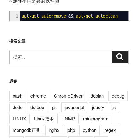
8.删除不再需要的软件包
1
apt-get autoremove
&&
apt-get autoclean
搜索文章
搜
搜
索
索：
标签
bash
chrome
ChromeDriver
debian
debug
dede
dotdeb
git
javascript
jquery
js
LINUX
Linux指令
LNMP
miniprogram
mongodb正则
nginx
php
python
regex