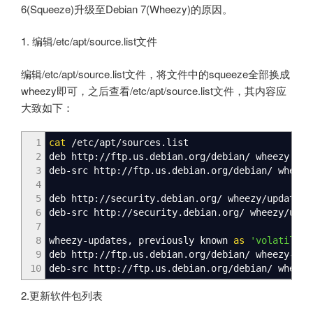
6(Squeeze)升级至Debian 7(Wheezy)的原因。
1. 编辑/etc/apt/source.list文件
编辑/etc/apt/source.list文件，将文件中的squeeze全部换成
wheezy即可，之后查看/etc/apt/source.list文件，其内容应
大致如下：
1
cat
/
etc
/
apt
/
sources.list
2
deb http:
//
ftp.us.debian.org
/
debian
/
wheezy mai
3
deb-src http:
//
ftp.us.debian.org
/
debian
/
wheezy
4
5
deb http:
//
security.debian.org
/
wheezy
/
updates 
6
deb-src http:
//
security.debian.org
/
wheezy
/
upda
7
8
wheezy-updates, previously known
as
'volatile'
9
deb http:
//
ftp.us.debian.org
/
debian
/
wheezy-upd
10
deb-src http:
//
ftp.us.debian.org
/
debian
/
wheezy
2.更新软件包列表