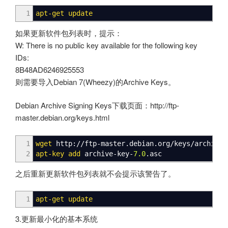
1
apt-get update
如果更新软件包列表时，提示：
W: There is no public key available for the following key
IDs:
8B48AD6246925553
则需要导入Debian 7(Wheezy)的Archive Keys。
Debian Archive Signing Keys下载页面：http://ftp-
master.debian.org/keys.html
1
wget
http:
//
ftp-master.debian.org
/
keys
/
archive-
2
apt-key add
archive-key-
7.0
.asc
之后重新更新软件包列表就不会提示该警告了。
1
apt-get update
3.更新最小化的基本系统