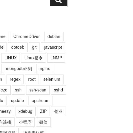
索
ome
ChromeDriver
debian
de
dotdeb
git
javascript
LINUX
Linux指令
LNMP
mongodb正则
nginx
n
regex
root
selenium
eeze
ssh
ssh-scan
sshd
tu
update
upstream
heezy
xdebug
ZIP
创业
向连接
小程序
微信
数据挖局
正则表达式