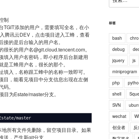
索：
控制
标签
TGIT添加的用户，需要填写全名，在小
进入腾讯云DEV，点击项目进入工蜂，查看
bash
chr
后接的是后台输入的用户名。
户名@git.cloud.tencent.com。
debug
de
项填入用户名密码，即小程序后台新建用
jquery
js
就是工蜂用户名，很长的那个。
址填入，名称跟工蜂中的名称一致即可。
miniprogram
项目，能看见项目中分支信息出现在左侧
php
pytho
代码。
Estate/master分支。
shell
Squ
SVN
ubun
wechat
W
Estate
/
master
创业者
反
将本地所有文件先删除，留空项目目录。如果
送，产生新git分支
数字签名