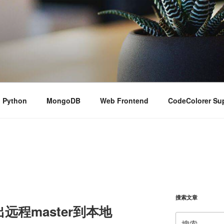
Python
MongoDB
Web Frontend
CodeColorer Su
搜索文章
远程master到本地
搜