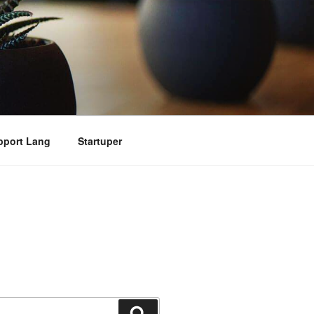
pport Lang
Startuper
搜