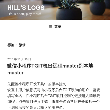
跳
HILL'S LOGS
至
Life is short, play more!
内
容
菜单
标签：
微信
发
2018 年 10 月 19 日
布
微信小程序TGIT检出远程master到本地
于
master
先配置小程序开发工具中的版本控制
设置中用户信息填写由小程序后台TGIT添加的用户，需要
填写全名，在小程序后台TGIT项目控制的链接进入腾讯云
DEV，点击项目进入工蜂，查看全名通常比较长最后一个
下划线后接的是后台输入的用户名。