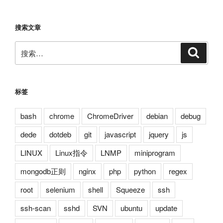
搜索文章
搜
搜
索
索：
标签
bash
chrome
ChromeDriver
debian
debug
dede
dotdeb
git
javascript
jquery
js
LINUX
Linux指令
LNMP
miniprogram
mongodb正则
nginx
php
python
regex
root
selenium
shell
Squeeze
ssh
ssh-scan
sshd
SVN
ubuntu
update