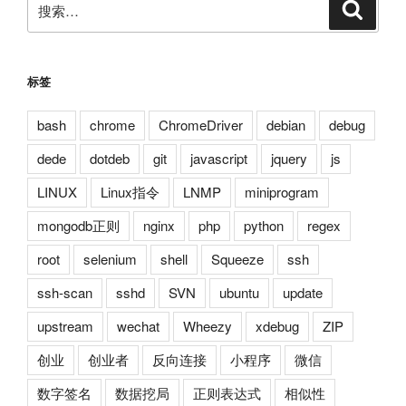
搜
索
索：
标签
bash
chrome
ChromeDriver
debian
debug
dede
dotdeb
git
javascript
jquery
js
LINUX
Linux指令
LNMP
miniprogram
mongodb正则
nginx
php
python
regex
root
selenium
shell
Squeeze
ssh
ssh-scan
sshd
SVN
ubuntu
update
upstream
wechat
Wheezy
xdebug
ZIP
创业
创业者
反向连接
小程序
微信
数字签名
数据挖局
正则表达式
相似性