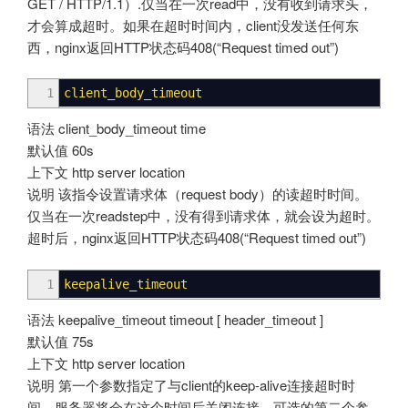
GET / HTTP/1.1）.仅当在一次read中，没有收到请求头，
才会算成超时。如果在超时时间内，client没发送任何东
西，nginx返回HTTP状态码408(“Request timed out”)
1
client_body_timeout
语法 client_body_timeout time
默认值 60s
上下文 http server location
说明 该指令设置请求体（request body）的读超时时间。
仅当在一次readstep中，没有得到请求体，就会设为超时。
超时后，nginx返回HTTP状态码408(“Request timed out”)
1
keepalive_timeout
语法 keepalive_timeout timeout [ header_timeout ]
默认值 75s
上下文 http server location
说明 第一个参数指定了与client的keep-alive连接超时时
间。服务器将会在这个时间后关闭连接。可选的第二个参