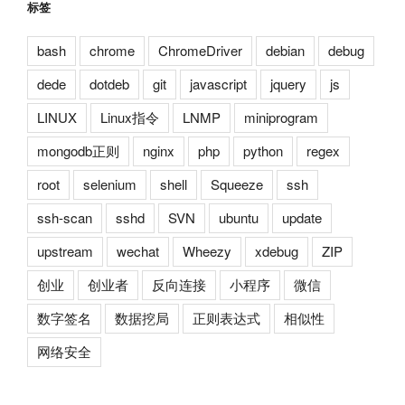
标签
bash
chrome
ChromeDriver
debian
debug
dede
dotdeb
git
javascript
jquery
js
LINUX
Linux指令
LNMP
miniprogram
mongodb正则
nginx
php
python
regex
root
selenium
shell
Squeeze
ssh
ssh-scan
sshd
SVN
ubuntu
update
upstream
wechat
Wheezy
xdebug
ZIP
创业
创业者
反向连接
小程序
微信
数字签名
数据挖局
正则表达式
相似性
网络安全