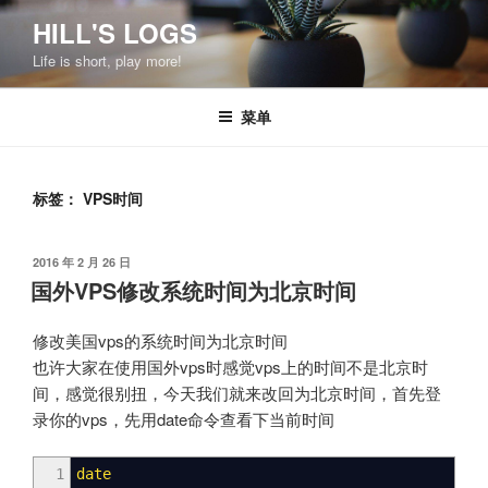
跳
HILL'S LOGS
至
Life is short, play more!
内
容
菜单
标签：
VPS时间
发
2016 年 2 月 26 日
布
国外VPS修改系统时间为北京时间
于
修改美国vps的系统时间为北京时间
也许大家在使用国外vps时感觉vps上的时间不是北京时
间，感觉很别扭，今天我们就来改回为北京时间，首先登
录你的vps，先用date命令查看下当前时间
1
date