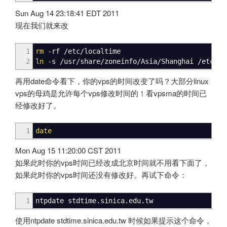
Sun Aug 14 23:18:41 EDT 2011
现在我们就来改
1
rm
-rf
/
etc
/
localtime
2
ln
-s
/
usr
/
share
/
zoneinfo
/
Asia
/
Shanghai
/
etc
/
lo
再用date命令看下，你的vps的时间改变了吗？大部分linux
vps的母鸡是允许每个vps修改时间的！看vpsma的时间已
经修改好了。
1
date
Mon Aug 15 11:20:00 CST 2011
如果此时你的vps时间已经改成北京时间就不用看下面了，
如果此时你的vps时间还没有修改好。再试下命令：
1
ntpdate stdtime.sinica.edu.tw
使用ntpdate stdtime.sinica.edu.tw 时候如果提示这个命令，