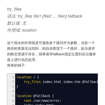
try_files
语法: try_files file1 [file2 … filen] fallback
默认值: 无
作用域: location
这个指令的作用就是可接收多个路径作为参数，当前一个
路径的资源无法找到，则自动查找下一个路径，如当请求
的静态资源不存在，就将请求fallback指定位置到后台服务
器上进行动态处理。
简单的例子:
1
location
/
{
2
try_files
index
.html
index
.htm
@fallback
;
3
}
4
5
location
@fallback
{
6
root
/var/www/error
;