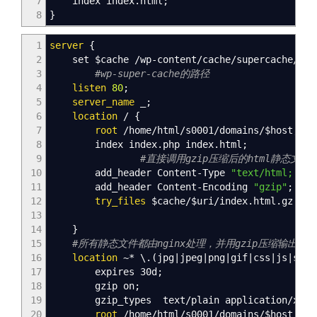
7
index
index
.html
;
8
}
1
server
{
2
set
$cache
/wp-content/cache/supercache/
$ho
3
#wp-super-cache的路径
4
listen
80
;
5
server_name
_
;
6
location
/
{
7
root
/home/html/s0001/domains/
$host
;
8
index
index
.php
index
.html
;
9
#直接调用gzip压缩后的html静态文件
10
add_header
Content-Type
"text/html; cha
11
add_header
Content-Encoding
"gzip"
;
12
try_files
$cache
/
$uri
/
index
.html.gz @
pr
13
14
}
15
#所有静态文件都由nginx处理，并用gzip压缩输出
16
location
~
* \.
(
jpg|jpeg|png|gif|css|js|swf|
17
expires
30d
;
18
gzip
on
;
19
gzip_types
text/plain application/x-jav
20
root
/home/html/s0001/domains/
$host
;