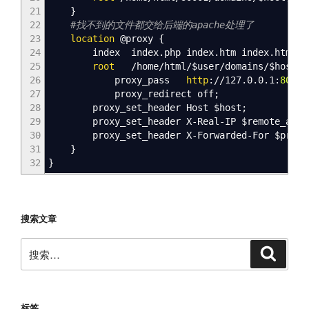
21
}
22
#找不到的文件都交给后端的apache处理了
23
location
@
proxy
{
24
index
index
.php
index
.htm
index
.html
;
25
root
/home/html/
$user
/domains/
$host
;
26
proxy_pass
http
://127.0.0.1:
8080
;
27
proxy_redirect
off
;
28
proxy_set_header
Host
$host
;
29
proxy_set_header
X-Real-IP
$remote_addr
30
proxy_set_header
X-Forwarded-For
$proxy
31
}
32
}
搜索文章
搜
搜
索
索：
标签