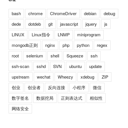
bash
chrome
ChromeDriver
debian
debug
dede
dotdeb
git
javascript
jquery
js
LINUX
Linux指令
LNMP
miniprogram
mongodb正则
nginx
php
python
regex
root
selenium
shell
Squeeze
ssh
ssh-scan
sshd
SVN
ubuntu
update
upstream
wechat
Wheezy
xdebug
ZIP
创业
创业者
反向连接
小程序
微信
数字签名
数据挖局
正则表达式
相似性
网络安全