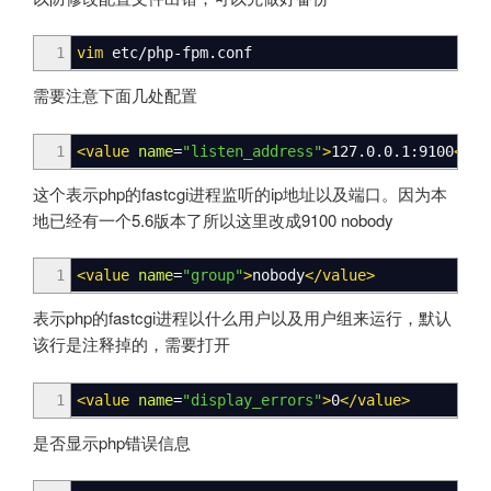
1
vim
etc
/
php-fpm.conf
需要注意下面几处配置
1
<value
name
=
"listen_address"
>
127.0.0.1:9100
</va
这个表示php的fastcgi进程监听的ip地址以及端口。因为本
地已经有一个5.6版本了所以这里改成9100
nobody
1
<value
name
=
"group"
>
nobody
</value
>
表示php的fastcgi进程以什么用户以及用户组来运行，默认
该行是注释掉的，需要打开
1
<value
name
=
"display_errors"
>
0
</value
>
是否显示php错误信息