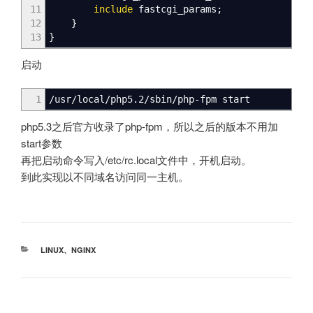
11
include
fastcgi_params
;
12
}
13
}
启动
1
/
usr
/
local
/
php5.2
/
sbin
/
php-fpm start
php5.3之后官方收录了php-fpm，所以之后的版本不用加
start参数
再把启动命令写入/etc/rc.local文件中，开机启动。
到此实现以不同域名访问同一主机。
分
LINUX
、
NGINX
类