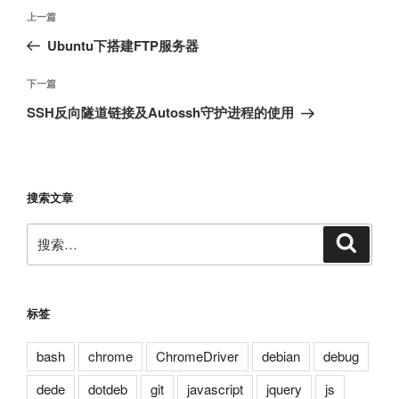
文
上
上一篇
章
一
Ubuntu下搭建FTP服务器
导
篇
航
文
下
下一篇
章
一
SSH反向隧道链接及Autossh守护进程的使用
篇
文
章
搜索文章
搜
搜
索
索：
标签
bash
chrome
ChromeDriver
debian
debug
dede
dotdeb
git
javascript
jquery
js