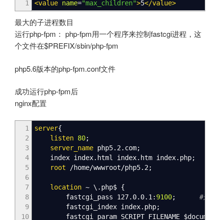
1
<value
name
=
"max_children"
>
5
</value
>
最大的子进程数目
运行php-fpm： php-fpm用一个程序来控制fastcgi进程，这
个文件在$PREFIX/sbin/php-fpm
php5.6版本的php-fpm.conf文件
成功运行php-fpm后
nginx配置
1
server
{
2
listen
80
;
3
server_name
php5.2.com
;
4
index
index
.html
index
.htm
index
.php
;
5
root
/home/wwwroot/php5.2
;
6
7
location
~
\.php$
{
8
fastcgi_pass
127.0.0.1:
9100
;
#这里把
9
fastcgi_index
index
.php
;
10
fastcgi_param
SCRIPT_FILENAME
$document