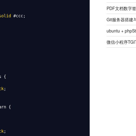
PDF文档数字
solid
#ccc
;
Git服务器搭
ubuntu + ph
微信小程序TGIT
s
{
ck
;
arn
{
ck
;