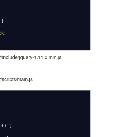
{
ck
;
include/jquery-1.11.0.min.js
scripts/main.js
et
)
{