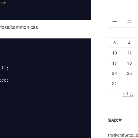
rue
一
二
r/css/common.css
3
4
10
11
17
18
fff
;
24
25
ccc
;
31
« 1 月
;
近期文章
thinkcmf5(t