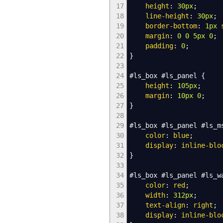
17
height
:
30px
;
18
line-height
:
30px
;
19
border-bottom
:
1px
20
margin
:
0
0
5px
0
;
21
padding
:
0
;
22
}
23
24
#ls_box
#ls_panel
{
25
height
:
105px
;
26
margin
:
10px
0
;
27
}
28
29
#ls_box
#ls_panel
#ls_m
30
color
:
blue
;
31
display
:
inline-blo
32
}
33
34
#ls_box
#ls_panel
#ls_w
35
color
:
red
;
36
width
:
312px
;
37
text-align
:
right
;
38
display
:
inline-blo