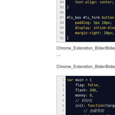
84
text-align
:
center
;
85
}
86
87
#ls_box
#ls_form
button
88
padding
:
5px
10px
;
89
display
:
inline-blo
90
margin-right
:
20px
;
91
}
Chrome_Extenstion_Bider/Bider/
…
Chrome_Extenstion_Bider/Bider/
1
var
main
=
{
2
flag
:
false
,
3
flash
:
200
,
4
money
:
0
,
5
// 初始化
6
init
:
function
(
targ
7
// 创建界面