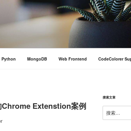
Python
MongoDB
Web Frontend
CodeColorer Su
搜索文章
ome Extenstion案例
搜
索：
r