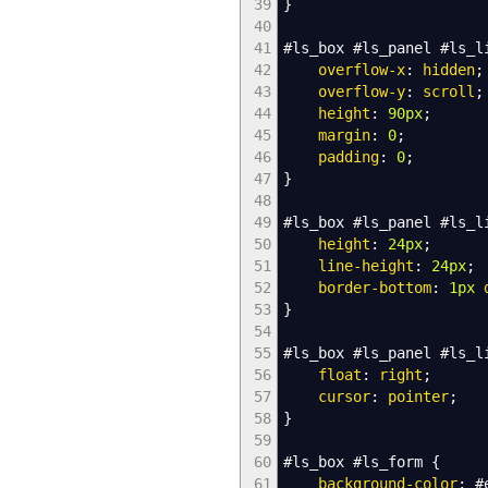
39
}
40
41
#ls_box
#ls_panel
#ls_l
42
overflow-x
:
hidden
;
43
overflow-y
:
scroll
;
44
height
:
90px
;
45
margin
:
0
;
46
padding
:
0
;
47
}
48
49
#ls_box
#ls_panel
#ls_l
50
height
:
24px
;
51
line-height
:
24px
;
52
border-bottom
:
1px
53
}
54
55
#ls_box
#ls_panel
#ls_l
56
float
:
right
;
57
cursor
:
pointer
;
58
}
59
60
#ls_box
#ls_form
{
61
background-color
:
#