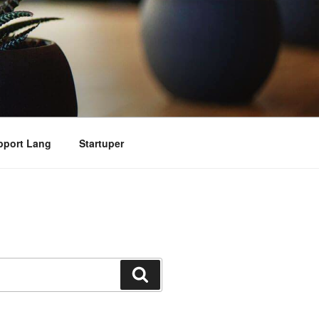
pport Lang
Startuper
搜
索