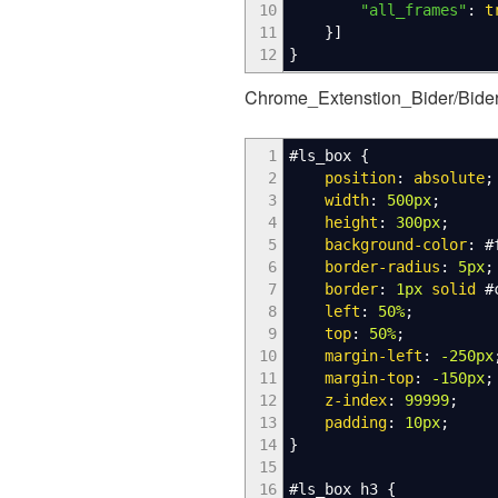
10
"all_frames"
:
t
11
}
]
12
}
Chrome_Extenstion_Bider/Bide
1
#ls_box
{
2
position
:
absolute
;
3
width
:
500px
;
4
height
:
300px
;
5
background-color
:
#
6
border-radius
:
5px
;
7
border
:
1px
solid
#
8
left
:
50%
;
9
top
:
50%
;
10
margin-left
:
-250px
11
margin-top
:
-150px
;
12
z-index
:
99999
;
13
padding
:
10px
;
14
}
15
16
#ls_box
h3
{