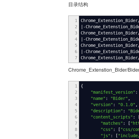
目录结构
1
Chrome_Extenstion_Bider
2
|-Chrome_Extenstion_Bid
3
Chrome_Extenstion_Bider
4
|-Chrome_Extenstion_Bid
5
Chrome_Extenstion_Bider
6
|-Chrome_Extenstion_Bid
7
Chrome_Extenstion_Bider
Chrome_Extenstion_Bider/Bider
1
{
2
"manifest_version"
:
3
"name"
:
"Bider"
,
4
"version"
:
"0.1.0"
,
5
"description"
:
"Bid
6
"content_scripts"
:
7
"matches"
:
[
"ht
8
"css"
:
[
"css/co
9
"js"
:
[
"include