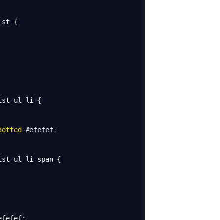
ist
{
ist
ul li
{
dotted
#efefef
;
ist
ul li span
{
efefef
;