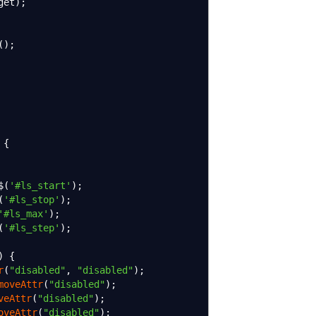
get
)
;
(
)
;
{
$
(
'#ls_start'
)
;
(
'#ls_stop'
)
;
'#ls_max'
)
;
(
'#ls_step'
)
;
)
{
r
(
"disabled"
,
"disabled"
)
;
moveAttr
(
"disabled"
)
;
veAttr
(
"disabled"
)
;
oveAttr
(
"disabled"
)
;