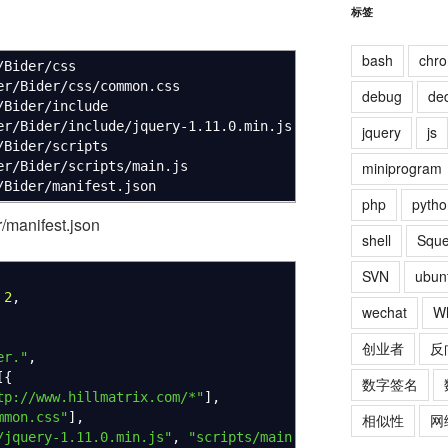
标签
bash
chr
/Bider/css
er/Bider/css/common.css
debug
de
/Bider/include
er/Bider/include/jquery-1.11.0.min.js
jquery
js
/Bider/scripts
er/Bider/scripts/main.js
miniprogram
/Bider/manifest.json
php
pytho
/manifest.json
shell
Squ
SVN
ubun
2
,
wechat
W
创业者
反
er."
,
[
{
数字签名
tp://www.hillmatrix.com/*"
]
,
mmon.css"
]
,
相似性
网
/jquery-1.11.0.min.js"
,
"scripts/main.js"
]
,