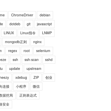
ome
ChromeDriver
debian
de
dotdeb
git
javascript
LINUX
Linux指令
LNMP
mongodb正则
nginx
n
regex
root
selenium
eeze
ssh
ssh-scan
sshd
tu
update
upstream
heezy
xdebug
ZIP
创业
向连接
小程序
微信
数据挖局
正则表达式
络安全