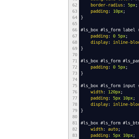
62
border-radius
:
5px
;
63
padding
:
10px
;
64
}
65
66
#ls_box
#ls_form
label
67
padding
:
0
5px
;
68
display
:
inline-blo
69
}
70
71
#ls_box
#ls_form
#ls_pa
72
padding
:
0
5px
;
73
}
74
75
#ls_box
#ls_form
input
76
width
:
120px
;
77
padding
:
5px
10px
;
78
display
:
inline-blo
79
}
80
81
#ls_box
#ls_form
#ls_bt
82
width
:
auto
;
83
padding
:
5px
10px
;