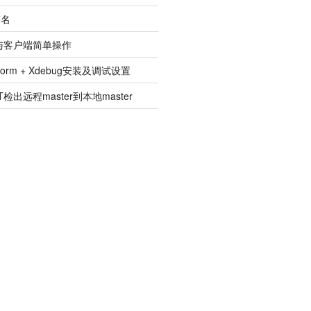
签名
建与客户端简单操作
pStorm + Xdebug安装及调试设置
检出远程master到本地master