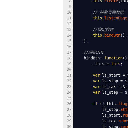
8
this
.
create
(
tar
9
10
// 获取页面数据
11
this
.
listenPage
12
13
//绑定按钮
14
this
.
bindBtn
(
)
;
15
}
,
16
17
//绑定BTN
18
bindBtn
:
function
(
)
19
_this
=
this
;
20
21
var
ls_start
=
22
var
ls_stop
=
$
23
var
ls_max
=
$
(
24
var
ls_step
=
$
25
26
if
(
!
_this.
flag
27
ls_stop.
att
28
ls_start.
re
29
ls_max.
remo
30
ls_step.
rem