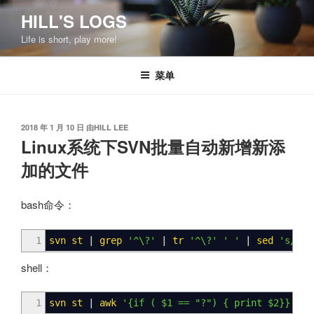
跳
HILL'S LOGS
至
Life is short, play more!
内
容
菜单
发
2018 年 1 月 10 日
由
HILL LEE
布
Linux系统下SVN批量自动新增新添
于
加的文件
bash命令：
1
svn st
|
grep
'^\?'
|
tr
'^\?'
' '
|
sed
's/[ ]
shell：
1
svn st
|
awk
'{if ( $1 == "?") { print $2}}'
|