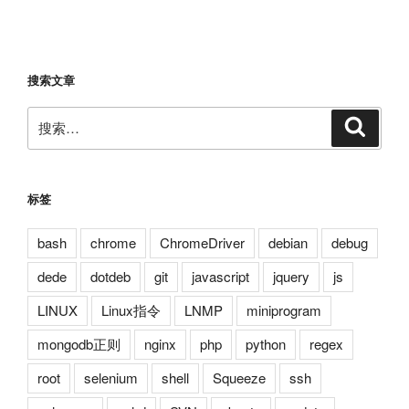
文
章
搜索文章
搜
搜
索
索：
标签
bash
chrome
ChromeDriver
debian
debug
dede
dotdeb
git
javascript
jquery
js
LINUX
Linux指令
LNMP
miniprogram
mongodb正则
nginx
php
python
regex
root
selenium
shell
Squeeze
ssh