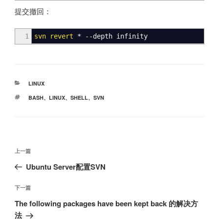
提交撤回：
1
svn revert
*
--depth
infinity
分
LINUX
类
标
BASH
、
LINUX
、
SHELL
、
SVN
签
文
上
上一篇
章
一
Ubuntu Server配置SVN
导
篇
航
文
下
下一篇
章
一
The following packages have been kept back 的解决方
篇
法