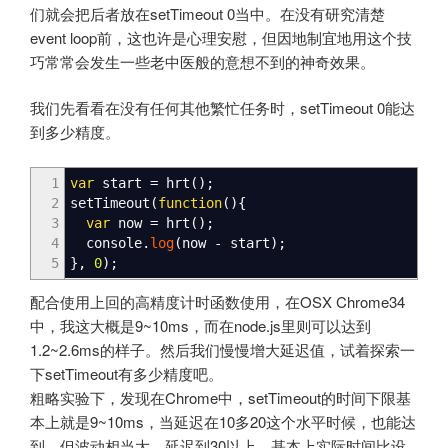
们就会把后者放在setTimeout 0当中。在没有研究清楚
event loop前，这也许是心理安慰，但因地制宜地用这个技
巧常常会发生一些老中医般的意想不到的神奇效果。
我们先看看在没有任何其他繁忙任务时，setTimeout 0能达
到多少精度。
1
var
start
=
hrt
(
)
;
2
setTimeout
(
function
(
)
{
3
var
now
=
hrt
(
)
;
4
console.
log
(
now
-
start
)
;
5
}
,
0
)
;
配合使用上回的高精度计时函数使用，在OSX Chrome34
中，我这大概是9~10ms，而在node.js里则可以达到
1.2~2.6ms的样子。然后我们慢慢增大延迟值，试着探索一
下setTimeout有多少精度吧。
粗略实验下，发现在Chrome中，setTimeout的时间下限基
本上就是9~10ms，当延迟在10多20这个水平时候，也能达
到，但波动相当大。延迟到30以上，基本上实际时间比设