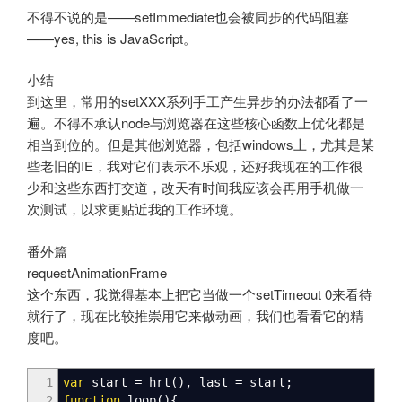
不得不说的是——setImmediate也会被同步的代码阻塞
——yes, this is JavaScript。
小结
到这里，常用的setXXX系列手工产生异步的办法都看了一
遍。不得不承认node与浏览器在这些核心函数上优化都是
相当到位的。但是其他浏览器，包括windows上，尤其是某
些老旧的IE，我对它们表示不乐观，还好我现在的工作很
少和这些东西打交道，改天有时间我应该会再用手机做一
次测试，以求更贴近我的工作环境。
番外篇
requestAnimationFrame
这个东西，我觉得基本上把它当做一个setTimeout 0来看待
就行了，现在比较推崇用它来做动画，我们也看看它的精
度吧。
1
var
start
=
hrt
(
)
,
last
=
start
;
2
function
loop
(
)
{