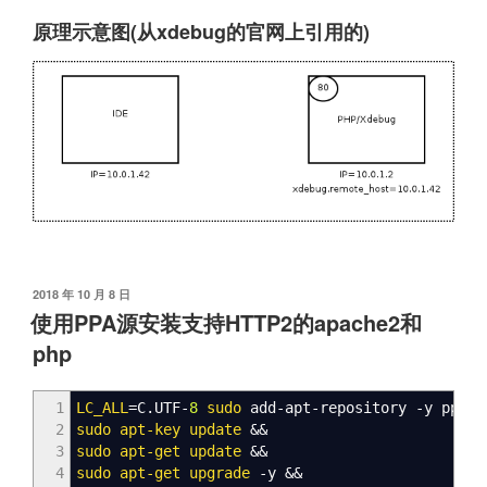
原理示意图(从xdebug的官网上引用的)
发
2018 年 10 月 8 日
布
使用PPA源安装支持HTTP2的apache2和
于
php
1
LC_ALL
=C.UTF-
8
sudo
add-apt-repository
-y
ppa:o
2
sudo
apt-key update
&&
3
sudo
apt-get update
&&
4
sudo
apt-get upgrade
-y
&&