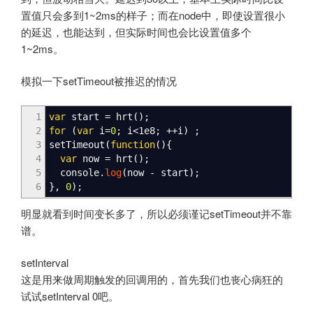
置值只会多到1~2ms的样子；而在node中，即使设置很小
的延迟，也能达到，但实际时间也会比设置值多个
1~2ms。
模拟一下setTimeout被推迟的情况
1
var
start
=
hrt
(
)
;
2
for
(
var
i
=
0
;
i
<
1e8
;
++
i
)
;
3
setTimeout
(
function
(
)
{
4
var
now
=
hrt
(
)
;
5
console.
log
(
now
-
start
)
;
6
}
,
0
)
;
明显就看到时间变长多了，所以必须谨记setTimeout并不靠
谱。
setInterval
这是用来做周期触发的回调用的，首先我们也丧心病狂的
试试setInterval 0吧。