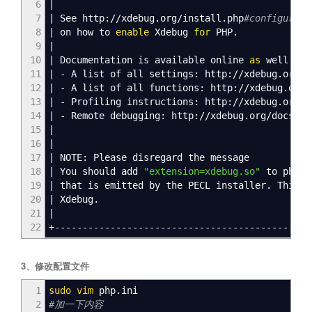
6
|
7
|
See http:
//
xdebug.org
/
install.php
#configure-p
8
|
on how to
enable
Xdebug
for
PHP.
9
|
10
|
Documentation is available online
as
well:
11
|
- A list of all settings: http:
//
xdebug.org
/
d
12
|
- A list of all functions: http:
//
xdebug.org
/
13
|
- Profiling instructions: http:
//
xdebug.org
/
d
14
|
- Remote debugging: http:
//
xdebug.org
/
docs-de
15
|
16
|
17
|
NOTE: Please disregard the message
18
|
You should add
"extension=xdebug.so"
to php.i
19
|
that is emitted by the PECL installer. This 
20
|
Xdebug.
21
|
22
+----------------------------------------------
3、修改配置文件
1
sudo
vim
php.ini
2
#加一下内容