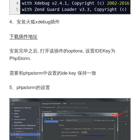
4
with Xdebug v2.4.1, Copyright
(
c
)
2002
-
2016
, by
5
with Zend Guard Loader v3.3, Copyright
(
c
)
1998
4、安装火狐xdebug插件
下载插件地址
安装完毕之后, 打开该插件的options, 设置IDEKey为
PhpStorm.
需要和phpstorm中设置的ide key 保持一致
5、phpstorm的设置