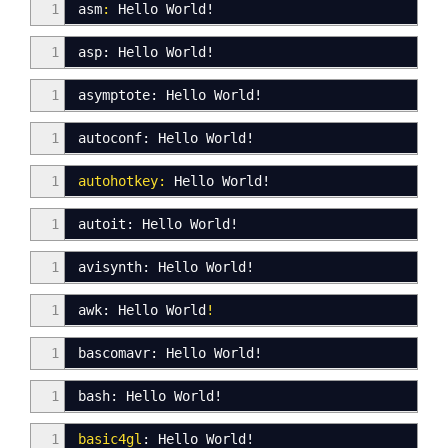
1
asm
:
Hello World!
1
asp
:
Hello World
!
1
asymptote
:
Hello World
!
1
autoconf: Hello World
!
1
autohotkey:
Hello World!
1
autoit
:
Hello World!
1
avisynth
:
Hello World
!
1
awk
:
Hello World
!
1
bascomavr
:
Hello World!
1
bash: Hello World
!
1
basic4gl
:
Hello World!