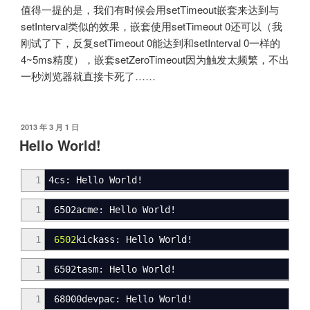
值得一提的是，我们有时候会用setTimeout嵌套来达到与
setInterval类似的效果，嵌套使用setTimeout 0还可以（我
刚试了下，反复setTimeout 0能达到和setInterval 0一样的
4~5ms精度），嵌套setZeroTimeout因为触发太频繁，不出
一秒浏览器就直接卡死了……
发
2013 年 3 月 1 日
布
Hello World!
于
1
4cs: Hello World!
1
6502acme: Hello World
!
1
6502
kickass:
Hello World
!
1
6502tasm: Hello World
!
1
68000devpac: Hello World
!