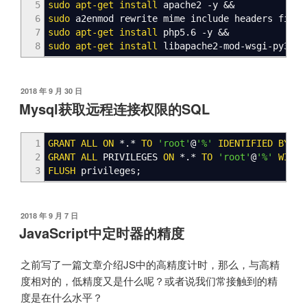
5
sudo
apt-get install
apache2
-y
&&
6
sudo
a2enmod rewrite mime include headers filte
7
sudo
apt-get install
php5.6
-y
&&
8
sudo
apt-get install
libapache2-mod-wsgi-py3
-y
发
2018 年 9 月 30 日
布
Mysql获取远程连接权限的SQL
于
1
GRANT
ALL
ON
*.*
TO
'root'
@
'%'
IDENTIFIED
BY
'p
2
GRANT
ALL
PRIVILEGES
ON
*.*
TO
'root'
@
'%'
WITH
3
FLUSH
privileges;
发
2018 年 9 月 7 日
布
JavaScript中定时器的精度
于
之前写了一篇文章介绍JS中的高精度计时，那么，与高精
度相对的，低精度又是什么呢？或者说我们常接触到的精
度是在什么水平？