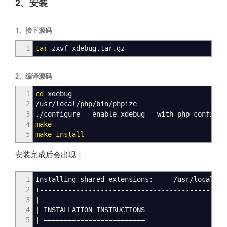
2、安装
1、接下源码
1
tar
zxvf xdebug.tar.gz
2、编译源码
1
cd
xdebug
2
/
usr
/
local
/
php
/
bin
/
phpize
3
.
/
configure --enable-xdebug --with-php-config=
/
4
make
5
make
install
安装完成后会出现：
1
Installing shared extensions:
/
usr
/
local
/
ph
2
+----------------------------------------------
3
|
4
|
INSTALLATION INSTRUCTIONS
5
|
=========================