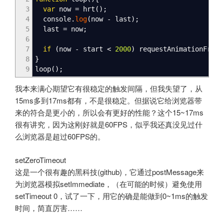
3
var
now
=
hrt
(
)
;
4
console.
log
(
now
-
last
)
;
5
last
=
now
;
6
7
if
(
now
-
start
<
2000
)
requestAnimationFrame
8
}
9
loop
(
)
;
我本来满心期望它有很稳定的触发间隔，但我失望了，从
15ms多到17ms都有，不是很稳定。但据说它给浏览器带
来的符合是更小的，所以会有更好的性能？这个15~17ms
很有讲究，因为这刚好就是60FPS，似乎我还真没见过什
么浏览器是超过60FPS的。
setZeroTimeout
这是一个很有趣的黑科技(github)，它通过postMessage来
为浏览器模拟setImmediate，（在可能的时候）避免使用
setTimeout 0，试了一下，用它的确是能做到0~1ms的触发
时间，简直厉害……