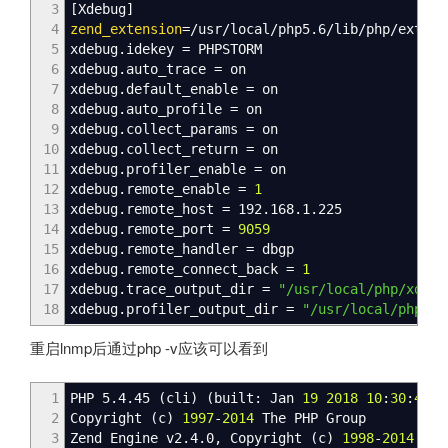
3
[
Xdebug
]
4
zend_extension
=
/
usr
/
local
/
php5.6
/
lib
/
php
/
extens
5
xdebug.idekey = PHPSTORM
6
xdebug.auto_trace = on
7
xdebug.default_enable = on
8
xdebug.auto_profile = on
9
xdebug.collect_params = on
10
xdebug.collect_return = on
11
xdebug.profiler_enable = on
12
xdebug.remote_enable =
1
13
xdebug.remote_host = 192.168.1.225
14
xdebug.remote_port =
9059
15
xdebug.remote_handler = dbgp
16
xdebug.remote_connect_back =
1
17
xdebug.trace_output_dir =
"/usr/local/php/xdebu
18
xdebug.profiler_output_dir =
"/usr/local/php/xd
重启lnmp后通过php -v应该可以看到
1
PHP 5.4.45
(
cli
)
(
built: Jan
19
2018
10
:
30
:
47
)
2
Copyright
(
c
)
1997
-
2014
The PHP Group
3
Zend Engine v2.4.0, Copyright
(
c
)
1998
-
2014
Zend