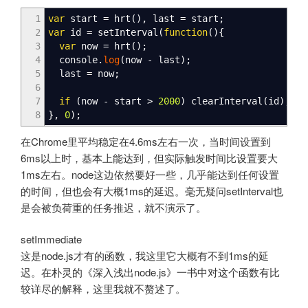
1
var
start
=
hrt
(
)
,
last
=
start
;
2
var
id
=
setInterval
(
function
(
)
{
3
var
now
=
hrt
(
)
;
4
console.
log
(
now
-
last
)
;
5
last
=
now
;
6
7
if
(
now
-
start
>
2000
)
clearInterval
(
id
)
;
8
}
,
0
)
;
在Chrome里平均稳定在4.6ms左右一次，当时间设置到
6ms以上时，基本上能达到，但实际触发时间比设置要大
1ms左右。node这边依然要好一些，几乎能达到任何设置
的时间，但也会有大概1ms的延迟。毫无疑问setInterval也
是会被负荷重的任务推迟，就不演示了。
setImmediate
这是node.js才有的函数，我这里它大概有不到1ms的延
迟。在朴灵的《深入浅出node.js》一书中对这个函数有比
较详尽的解释，这里我就不赘述了。