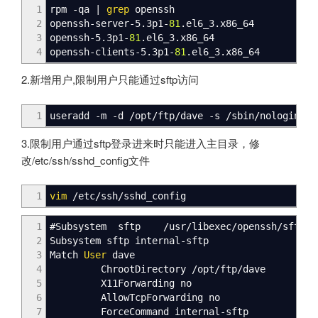
1
rpm
-qa
|
grep
openssh
2
openssh-server-5.3p1-
81
.el6_3.x86_64
3
openssh-5.3p1-
81
.el6_3.x86_64
4
openssh-clients-5.3p1-
81
.el6_3.x86_64
2.新增用户,限制用户只能通过sftp访问
1
useradd
-m
-d
/
opt
/
ftp
/
dave
-s
/
sbin
/
nologin da
3.限制用户通过sftp登录进来时只能进入主目录，修
改/etc/ssh/sshd_config文件
1
vim
/
etc
/
ssh
/
sshd_config
1
#Subsystem sftp
/
usr
/
libexec
/
openssh
/
sftp
-
s
2
Subsystem sftp internal
-
sftp
3
Match
User
dave
4
ChrootDirectory
/
opt
/
ftp
/
dave
5
X11Forwarding no
6
AllowTcpForwarding no
7
ForceCommand internal
-
sftp