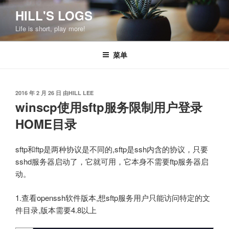
跳
HILL'S LOGS
至
Life is short, play more!
内
容
菜单
发
2016 年 2 月 26 日
由
HILL LEE
布
winscp使用sftp服务限制用户登录
于
HOME目录
sftp和ftp是两种协议是不同的,sftp是ssh内含的协议，只要
sshd服务器启动了，它就可用，它本身不需要ftp服务器启
动。
1.查看openssh软件版本,想sftp服务用户只能访问特定的文
件目录,版本需要4.8以上