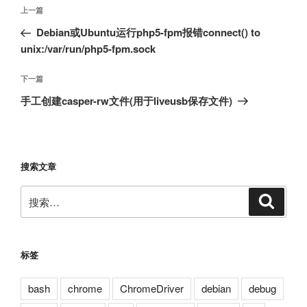
文
上
上一篇
章
一
Debian或Ubuntu运行php5-fpm报错connect() to
导
篇
unix:/var/run/php5-fpm.sock
航
文
章
下
下一篇
一
手工创建casper-rw文件(用于liveusb保存文件)
篇
文
章
搜索文章
搜
搜
索
索：
标签
bash
chrome
ChromeDriver
debian
debug