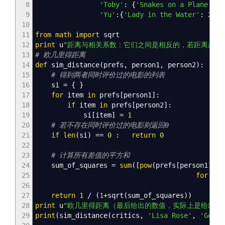
8
'Toby'
:
{
'Snakes on a Plane'
:
4
9
'Yu'
:
{
'Lady in the Water'
:
2.5
,
10
11
from
math
import
sqrt
12
print
u
"距离与相关系数：它们之间是相反的，若距离越短
13
# 欧几里得距离
14
def
sim_distance
(
prefs
,
person1
,
person2
)
:
15
# 得到两者同时评价过的电影的列表
16
si
=
{
}
17
for
item
in
prefs
[
person1
]
:
18
if
item
in
prefs
[
person2
]
:
19
si
[
item
]
=
1
20
# 若不存在同时评价过的电影则返回0
21
if
len
(
si
)
==
0
:
return
0
22
23
# 计算所有差值的平方和
24
sum_of_squares
=
sum
(
[
pow
(
prefs
[
person1
]
[
it
25
for
it
26
27
return
1
/
(
1
+sqrt
(
sum_of_squares
)
)
28
print
u
"欧几里得距离（最后给出的数值，实际上是给出了
29
print
(
sim_distance
(
critics
,
'Lisa Rose'
,
'Gene 