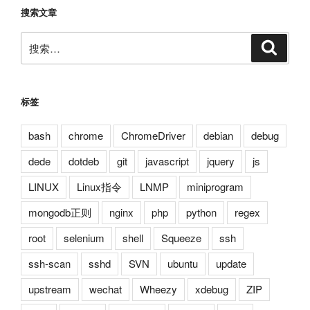
搜索文章
搜
搜
索
索：
标签
bash
chrome
ChromeDriver
debian
debug
dede
dotdeb
git
javascript
jquery
js
LINUX
Linux指令
LNMP
miniprogram
mongodb正则
nginx
php
python
regex
root
selenium
shell
Squeeze
ssh
ssh-scan
sshd
SVN
ubuntu
update
upstream
wechat
Wheezy
xdebug
ZIP