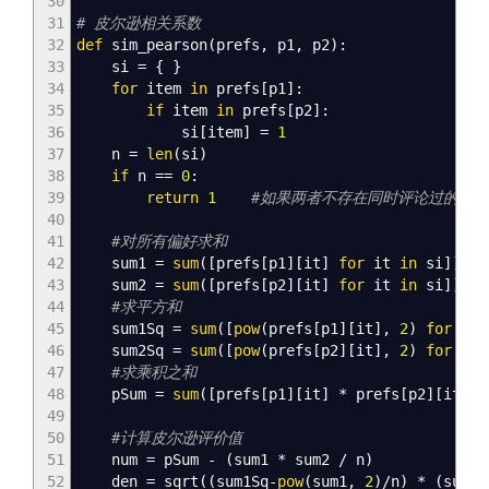
30
31
# 皮尔逊相关系数
32
def
sim_pearson
(
prefs
,
p1
,
p2
)
:
33
si
=
{
}
34
for
item
in
prefs
[
p1
]
:
35
if
item
in
prefs
[
p2
]
:
36
si
[
item
]
=
1
37
n
=
len
(
si
)
38
if
n
==
0
:
39
return
1
#如果两者不存在同时评论过的电影
40
41
#对所有偏好求和
42
sum1
=
sum
(
[
prefs
[
p1
]
[
it
]
for
it
in
si
]
)
43
sum2
=
sum
(
[
prefs
[
p2
]
[
it
]
for
it
in
si
]
)
44
#求平方和
45
sum1Sq
=
sum
(
[
pow
(
prefs
[
p1
]
[
it
]
,
2
)
for
it
46
sum2Sq
=
sum
(
[
pow
(
prefs
[
p2
]
[
it
]
,
2
)
for
it
47
#求乘积之和
48
pSum
=
sum
(
[
prefs
[
p1
]
[
it
]
* prefs
[
p2
]
[
it
]
f
49
50
#计算皮尔逊评价值
51
num
=
pSum -
(
sum1 * sum2 / n
)
52
den
=
sqrt
(
(
sum1Sq-
pow
(
sum1
,
2
)
/n
)
*
(
sum2S