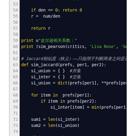
53
54
if
den
==
0
:
return
0
55
r
=
num/den
56
57
return
r
58
59
print
u
"皮尔逊相关系数："
60
print
(
sim_pearson
(
critics
,
'Lisa Rose'
,
'Gene 
61
62
# Jaccard相似度（狭义）——只能用于判断两者之间是否
63
def
sim_jaccard
(
prefs
,
per1
,
per2
)
:
64
si_union
=
{
}
#并集
65
si_inter
=
{
}
#交集
66
si_union
=
dict
(
prefs
[
per1
]
,
**prefs
[
per2
]
)
67
68
for
item
in
prefs
[
per1
]
:
69
if
item
in
prefs
[
per2
]
:
70
si_inter
[
item
]
=
min
(
prefs
[
per1
]
[
it
71
72
sum1
=
len
(
si_inter
)
73
sum2
=
len
(
si_union
)
74