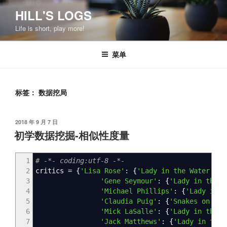
跳
HILL'S LOGS
至
Life is short, play more!
内
容
菜单
标签：
数据挖局
发
2018 年 9 月 7 日
布
初学数据挖掘-相似性度量
于
1
# -*- coding:utf-8 -*-
2
critics
=
{
'Lisa Rose'
:
{
'Lady in the Water'
:
2
3
'Gene Seymour'
:
{
'Lady in the W
4
'Michael Phillips'
:
{
'Lady in t
5
'Claudia Puig'
:
{
'Snakes on a P
6
'Mick LaSalle'
:
{
'Lady in the W
7
'Jack Matthews'
:
{
'Lady in the 