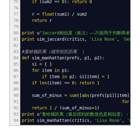
75
if
(
sum2
==
0
)
:
return
0
76
77
r
=
float
(
sum1
)
/ sum2
78
return
r
79
80
print
u
"Jaccard相似度（狭义）——只能用于判断两者
81
print
sim_jaccard
(
critics
,
'Lisa Rose'
,
'Gene S
82
83
#曼哈顿距离（城市街区距离 ）
84
def
sim_manhattan
(
prefs
,
p1
,
p2
)
:
85
si
=
{
}
86
for
item
in
p1:
87
if
item
in
p2: si
[
item
]
=
1
88
if
len
(
item
)
==
0
:
return
1
89
90
sum_of_minus
=
sum
(
[
abs
(
prefs
[
p1
]
[
item
]
- p
91
for
it
92
return
1
/
(
sum_of_minus+
1
)
93
print
u
"曼哈顿距离（最后得到的数值也是相似度）："
94
print
sim_manhattan
(
critics
,
'Lisa Rose'
,
'Gene