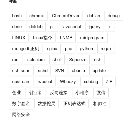
标签
bash
chrome
ChromeDriver
debian
debug
dede
dotdeb
git
javascript
jquery
js
LINUX
Linux指令
LNMP
miniprogram
mongodb正则
nginx
php
python
regex
root
selenium
shell
Squeeze
ssh
ssh-scan
sshd
SVN
ubuntu
update
upstream
wechat
Wheezy
xdebug
ZIP
创业
创业者
反向连接
小程序
微信
数字签名
数据挖局
正则表达式
相似性
网络安全