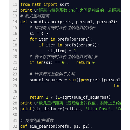
11
from
math
import
sqrt
12
print
u
"距离与相关系数：它们之间是相反的，若距离越短
13
# 欧几里得距离
14
def
sim_distance
(
prefs
,
person1
,
person2
)
:
15
# 得到两者同时评价过的电影的列表
16
si
=
{
}
17
for
item
in
prefs
[
person1
]
:
18
if
item
in
prefs
[
person2
]
:
19
si
[
item
]
=
1
20
# 若不存在同时评价过的电影则返回0
21
if
len
(
si
)
==
0
:
return
0
22
23
# 计算所有差值的平方和
24
sum_of_squares
=
sum
(
[
pow
(
prefs
[
person1
]
[
it
25
for
it
26
27
return
1
/
(
1
+sqrt
(
sum_of_squares
)
)
28
print
u
"欧几里得距离（最后给出的数值，实际上是给出了
29
print
(
sim_distance
(
critics
,
'Lisa Rose'
,
'Gene 
30
31
# 皮尔逊相关系数
32
def
sim_pearson
(
prefs
,
p1
,
p2
)
: