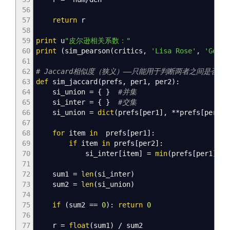
56
57
return
r
58
59
print
u
"皮尔逊相关系数："
60
print
(
sim_pearson
(
critics
,
'Lisa Rose'
,
'Gene 
61
62
# Jaccard相似度（狭义）——只能用于判断两者之间是否
63
def
sim_jaccard
(
prefs
,
per1
,
per2
)
:
64
si_union
=
{
}
#并集
65
si_inter
=
{
}
#交集
66
si_union
=
dict
(
prefs
[
per1
]
,
**prefs
[
per2
]
)
67
68
for
item
in
prefs
[
per1
]
:
69
if
item
in
prefs
[
per2
]
:
70
si_inter
[
item
]
=
min
(
prefs
[
per1
]
[
it
71
72
sum1
=
len
(
si_inter
)
73
sum2
=
len
(
si_union
)
74
75
if
(
sum2
==
0
)
:
return
0
76
77
r
=
float
(
sum1
)
/ sum2