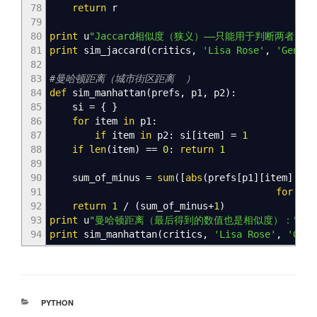
78
return
r
79
80
print
u
"Jaccard相似度（狭义）——只能用于判断两者
81
print
sim_jaccard
(
critics
,
'Lisa Rose'
,
'Gene S
82
83
#曼哈顿距离（城市街区距离 ）
84
def
sim_manhattan
(
prefs
,
p1
,
p2
)
:
85
si
=
{
}
86
for
item
in
p1:
87
if
item
in
p2: si
[
item
]
=
1
88
if
len
(
item
)
==
0
:
return
1
89
90
sum_of_minus
=
sum
(
[
abs
(
prefs
[
p1
]
[
item
]
- p
91
for
it
92
return
1
/
(
sum_of_minus+
1
)
93
print
u
"曼哈顿距离（最后得到的数值也是相似度）："
94
print
sim_manhattan
(
critics
,
'Lisa Rose'
,
'Gene
分
PYTHON
类