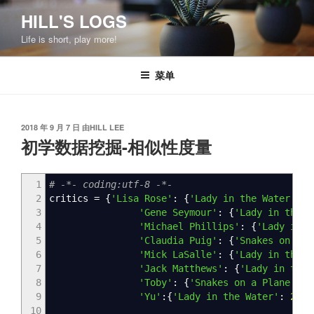
跳
HILL'S LOGS
至
Life is short, play more!
内
容
菜单
发
2018 年 9 月 7 日
由
HILL LEE
布
初学数据挖掘-相似性度量
于
1
# -*- coding:utf-8 -*-
2
critics
=
{
'Lisa Rose'
:
{
'Lady in the Water'
:
2
3
'Gene Seymour'
:
{
'Lady in the W
4
'Michael Phillips'
:
{
'Lady in t
5
'Claudia Puig'
:
{
'Snakes on a P
6
'Mick LaSalle'
:
{
'Lady in the W
7
'Jack Matthews'
:
{
'Lady in the 
8
'Toby'
:
{
'Snakes on a Plane'
:
4
9
'Yu'
:
{
'Lady in the Water'
:
2.5
,
10