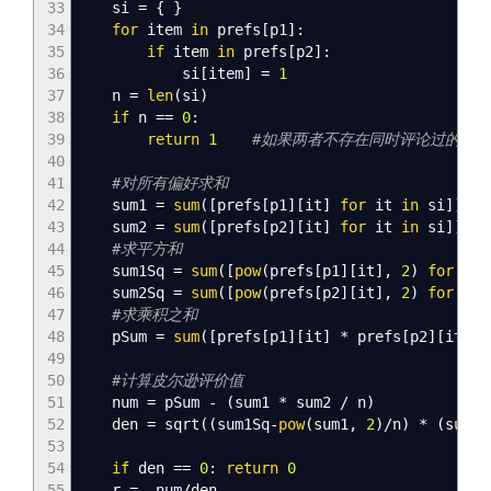
33
si
=
{
}
34
for
item
in
prefs
[
p1
]
:
35
if
item
in
prefs
[
p2
]
:
36
si
[
item
]
=
1
37
n
=
len
(
si
)
38
if
n
==
0
:
39
return
1
#如果两者不存在同时评论过的电影
40
41
#对所有偏好求和
42
sum1
=
sum
(
[
prefs
[
p1
]
[
it
]
for
it
in
si
]
)
43
sum2
=
sum
(
[
prefs
[
p2
]
[
it
]
for
it
in
si
]
)
44
#求平方和
45
sum1Sq
=
sum
(
[
pow
(
prefs
[
p1
]
[
it
]
,
2
)
for
it
46
sum2Sq
=
sum
(
[
pow
(
prefs
[
p2
]
[
it
]
,
2
)
for
it
47
#求乘积之和
48
pSum
=
sum
(
[
prefs
[
p1
]
[
it
]
* prefs
[
p2
]
[
it
]
f
49
50
#计算皮尔逊评价值
51
num
=
pSum -
(
sum1 * sum2 / n
)
52
den
=
sqrt
(
(
sum1Sq-
pow
(
sum1
,
2
)
/n
)
*
(
sum2S
53
54
if
den
==
0
:
return
0
55
r
=
num/den