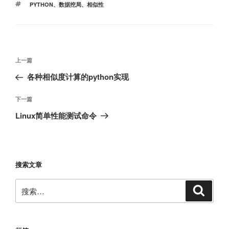
标
PYTHON
、
数据挖局
、
相似性
签
文
上
上一篇
章
一
各种相似度计算的python实现
导
篇
航
文
下
下一篇
章
一
Linux简单性能测试命令
篇
文
章
搜索文章
搜
搜
索
索：