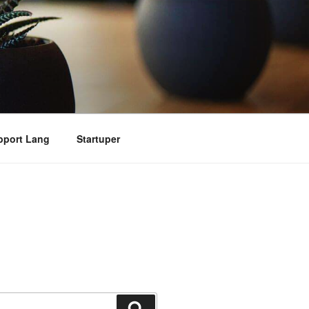
pport Lang
Startuper
搜