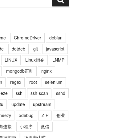
索
ome
ChromeDriver
debian
de
dotdeb
git
javascript
LINUX
Linux指令
LNMP
mongodb正则
nginx
n
regex
root
selenium
eeze
ssh
ssh-scan
sshd
tu
update
upstream
heezy
xdebug
ZIP
创业
向连接
小程序
微信
数据挖局
正则表达式