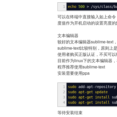
1
echo
500
>
/
sys
/
class
/
b
可以在终端中直接输入如上命令
度值作为开机启动的设置亮度的
文本编辑器
较好的文本编辑器sublime-tex
sublime-text比较特别，
使用者购买正版认证，不买可以
目前作为linux下的文本编辑
程序推荐使用sublime-text
安装需要使用ppa
1
sudo
add-apt-repository
2
sudo
apt-get update
3
sudo
apt-get install
sub
4
sudo
apt-get install
sub
等待安装结束