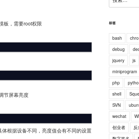
索：
板，需要root权限
标签
bash
chr
debug
de
jquery
js
miniprogram
php
pytho
shell
Squ
调节屏幕亮度
SVN
ubun
wechat
W
创业者
反
，具体根据设备不同，亮度值会有不同的设置
数字签名