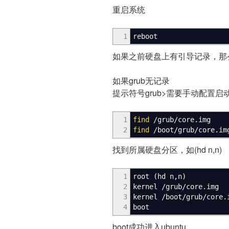
重启系统
1
reboot
如果之前硬盘上有引导记录，那
如果grub无记录
提示符号grub>需要手动配置
1
find
/
grub
/
core.img
2
find
/
boot
/
grub
/
core.im
找到所属硬盘分区，如(hd n,n)
1
root
(
hd n,n
)
2
kernel
/
grub
/
core.img
3
kernel
/
boot
/
grub
/
core.
4
boot
boot成功进入ubuntu