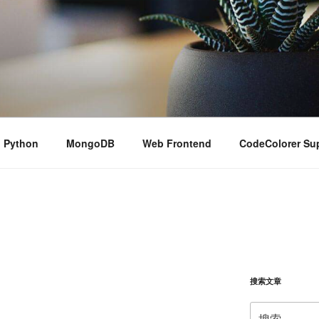
Python
MongoDB
Web Frontend
CodeColorer Su
搜索文章
搜