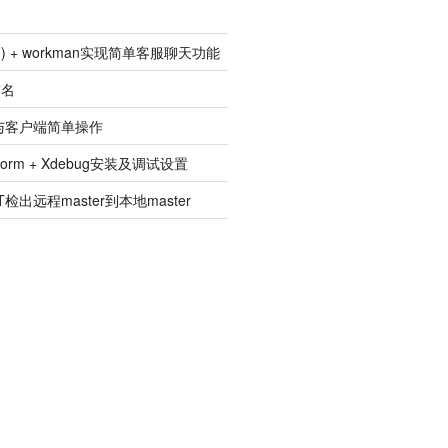
p5.0) + workman实现简单客服聊天功能
签名
建与客户端简单操作
pStorm + Xdebug安装及调试设置
检出远程master到本地master