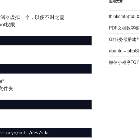
近期文章
thinkcmf5(t
sb存储器虚拟一个，以便不时之需
oot权限
PDF文档数字
Git服务器搭
ubuntu + ph
微信小程序TGIT
a*
t文件夹
ectory
=
/
mnt
/
dev
/
sda