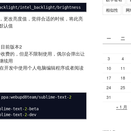
acklight
/
intel_backlight
/
brightness
相似性
网
，更改亮度值，觉得合适的时候，将此亮
默认值
一
二
t，目前版本2
原则上是收费的，但是不限制使用，偶尔会弹出让
3
4
继续用
器，在开发中使用个人电脑编辑程序或者阅读
10
11
17
18
24
25
31
 ppa:webupd8team
/
sublime-text-
2
« 1 月
lime-text-
2
-beta
lime-text-
2
-dev