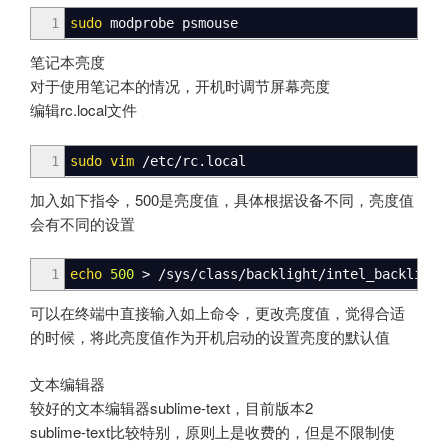
1
sudo
modprobe psmouse
笔记本亮度
对于使用笔记本的情况，开机时调节屏幕亮度
编辑rc.local文件
1
sudo
vim
/
etc
/
rc.local
加入如下指令，500是亮度值，具体根据设备不同，亮度值
会有不同的设置
1
echo
500
>
/
sys
/
class
/
backlight
/
intel_backlight
可以在终端中直接输入如上命令，更改亮度值，觉得合适
的时候，将此亮度值作为开机启动的设置亮度的默认值
文本编辑器
较好的文本编辑器sublime-text，目前版本2
sublime-text比较特别，原则上是收费的，但是不限制使