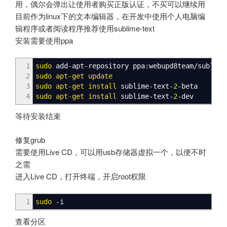
用，偶尔会弹出让使用者购买正版认证，不买可以继续用
目前作为linux下的文本编辑器，在开发中使用个人电脑编
辑程序或者阅读程序推荐使用sublime-text
安装需要使用ppa
1
sudo
add-apt-repository ppa:webupd8team
/
sublime
2
sudo
apt-get update
3
sudo
apt-get install
sublime-text-
2
-beta
4
sudo
apt-get install
sublime-text-
2
-dev
等待安装结束
修复grub
需要使用Live CD，可以用usb存储器虚拟一个，以便不时
之需
进入Live CD，打开终端，开启root权限
1
sudo
-i
查看分区