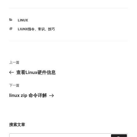
分
LINUX
类
标
LIUNX指令
、
常识
、
技巧
签
文
上
上一篇
章
一
查看Linux硬件信息
导
篇
航
文
下
下一篇
章
一
linux zip 命令详解
篇
文
章
搜索文章
搜