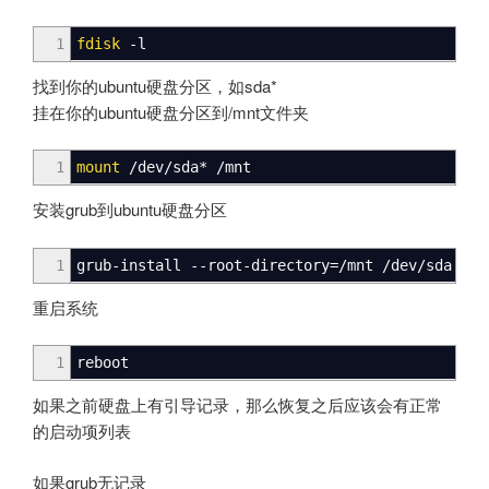
1
fdisk
-l
找到你的ubuntu硬盘分区，如sda*
挂在你的ubuntu硬盘分区到/mnt文件夹
1
mount
/
dev
/
sda
*
/
mnt
安装grub到ubuntu硬盘分区
1
grub-install
--root-directory
=
/
mnt
/
dev
/
sda
重启系统
1
reboot
如果之前硬盘上有引导记录，那么恢复之后应该会有正常
的启动项列表
如果grub无记录