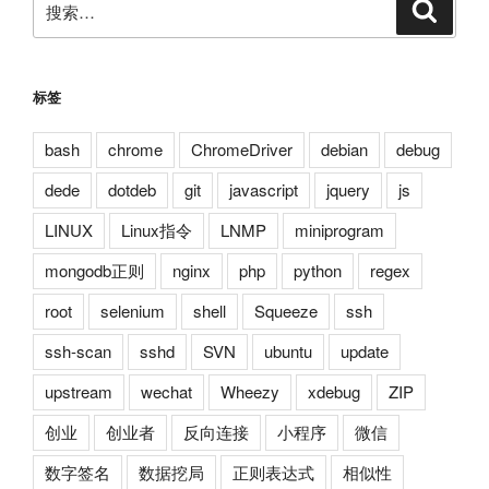
搜
索
索：
标签
bash
chrome
ChromeDriver
debian
debug
dede
dotdeb
git
javascript
jquery
js
LINUX
Linux指令
LNMP
miniprogram
mongodb正则
nginx
php
python
regex
root
selenium
shell
Squeeze
ssh
ssh-scan
sshd
SVN
ubuntu
update
upstream
wechat
Wheezy
xdebug
ZIP
创业
创业者
反向连接
小程序
微信
数字签名
数据挖局
正则表达式
相似性