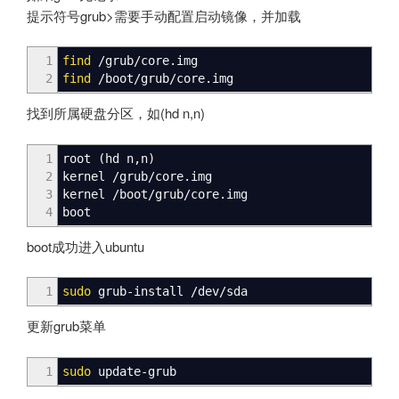
提示符号grub>需要手动配置启动镜像，并加载
1
find
/
grub
/
core.img
2
find
/
boot
/
grub
/
core.img
找到所属硬盘分区，如(hd n,n)
1
root
(
hd n,n
)
2
kernel
/
grub
/
core.img
3
kernel
/
boot
/
grub
/
core.img
4
boot
boot成功进入ubuntu
1
sudo
grub-install
/
dev
/
sda
更新grub菜单
1
sudo
update-grub