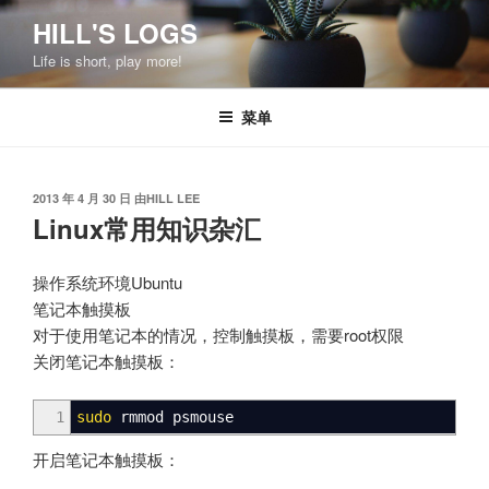
跳
HILL'S LOGS
至
Life is short, play more!
内
容
菜单
发
2013 年 4 月 30 日
由
HILL LEE
布
Linux常用知识杂汇
于
操作系统环境Ubuntu
笔记本触摸板
对于使用笔记本的情况，控制触摸板，需要root权限
关闭笔记本触摸板：
1
sudo
rmmod psmouse
开启笔记本触摸板：