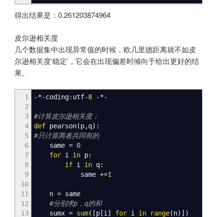
得出结果是：0.261203874964
皮尔逊相关度
几个数据集中出现异常值的时候，欧几里德距离就不如皮
尔逊相关度‘稳定’，它会在出现偏差时倾向于给出更好的结
果。
1
-*-coding:utf-
8
-*-
2
3
#计算皮尔逊相关度：
4
def
pearson
(
p
,
q
)
:
5
#只计算两者共同有的
6
same
=
0
7
for
i
in
p:
8
if
i
in
q:
9
same +
=
1
10
11
n
=
same
12
#分别求p，q的和
13
sumx
=
sum
(
[
p
[
i
]
for
i
in
range
(
n
)
]
)