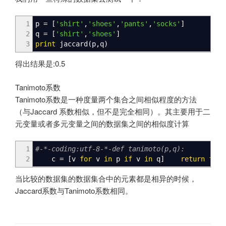
1
p
=
[
'shirt'
,
'shoes'
,
'pants'
,
'socks'
]
2
q
=
[
'shirt'
,
'shoes'
]
3
print
jaccard
(
p
,
q
)
得出结果是:0.5
Tanimoto系数
Tanimoto系数是一种度量两个集合之间相似程度的方法
（与Jaccard 系数相似，但不是完全相同）。其主要用于二
元变量或者多元变量之间的数据集之间的相似度计算
1
#-*-coding:utf-8-*-def tanimoto(p,q):
2
c
=
[
v
for
v
in
p
if
v
in
q
]
return
floa
当比较的数据集的数据集合中的元素都是相异的时候，
Jaccard系数与Tanimoto系数相同。