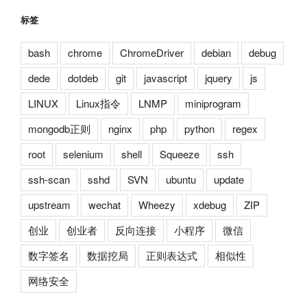
标签
bash
chrome
ChromeDriver
debian
debug
dede
dotdeb
git
javascript
jquery
js
LINUX
Linux指令
LNMP
miniprogram
mongodb正则
nginx
php
python
regex
root
selenium
shell
Squeeze
ssh
ssh-scan
sshd
SVN
ubuntu
update
upstream
wechat
Wheezy
xdebug
ZIP
创业
创业者
反向连接
小程序
微信
数字签名
数据挖局
正则表达式
相似性
网络安全