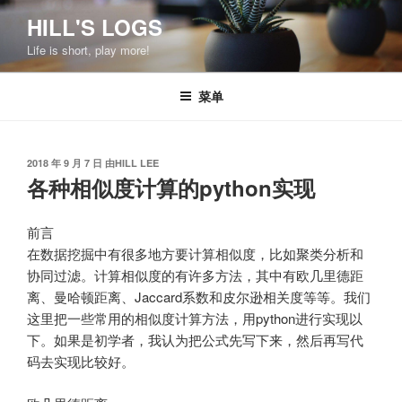
跳
HILL'S LOGS
至
Life is short, play more!
内
容
菜单
发
2018 年 9 月 7 日
由
HILL LEE
布
各种相似度计算的python实现
于
前言
在数据挖掘中有很多地方要计算相似度，比如聚类分析和
协同过滤。计算相似度的有许多方法，其中有欧几里德距
离、曼哈顿距离、Jaccard系数和皮尔逊相关度等等。我们
这里把一些常用的相似度计算方法，用python进行实现以
下。如果是初学者，我认为把公式先写下来，然后再写代
码去实现比较好。