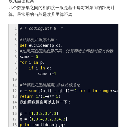
欧几里德距离
几个数据集之间的相似度一般是基于每对对象间的距离计
算。最常用的当然是欧几里德距离
1
#-*-coding:utf-8 -*-
2
3
#计算欧几里德距离：
4
def
euclidean
(
p
,
q
)
:
5
#如果两数据集数目不同，计算两者之间都对应有的数
6
same
=
0
7
for
i
in
p:
8
if
i
in
q:
9
same +
=
1
10
11
#计算欧几里德距离,并将其标准化
12
e
=
sum
(
[
(
p
[
i
]
- q
[
i
]
)
**
2
for
i
in
range
(
same
)
]
13
return
1
/
(
1
+e**
.5
)
14
我们用数据集可以去算一下：
15
16
p
=
[
1
,
3
,
2
,
3
,
4
,
3
]
17
q
=
[
1
,
3
,
4
,
3
,
2
,
3
,
4
,
3
]
18
print
euclidean
(
p
,
q
)