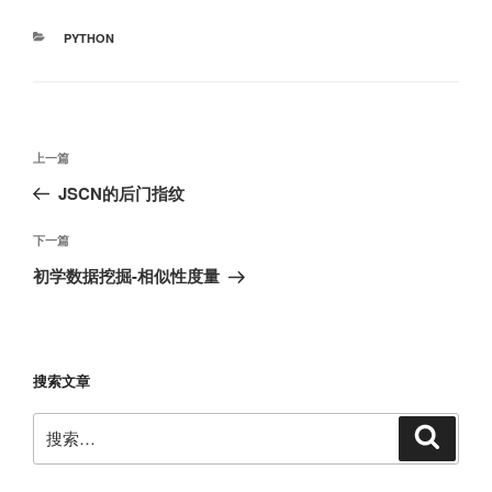
分
PYTHON
类
文
上
上一篇
章
一
JSCN的后门指纹
导
篇
航
文
下
下一篇
章
一
初学数据挖掘-相似性度量
篇
文
章
搜索文章
搜
搜
索
索：