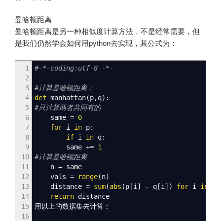
曼哈顿距离
曼哈顿距离是另一种相似度计算方法，不是经常需要，但
是我们仍然学会如何用python去实现，其公式为：
1
#-*-coding:utf-8 -*-
2
3
#计算曼哈顿距离：
4
def
manhattan
(
p
,
q
)
:
5
#只计算两者共同有的
6
same
=
0
7
for
i
in
p:
8
if
i
in
q:
9
same +
=
1
10
#计算曼哈顿距离
11
n
=
same
12
vals
=
range
(
n
)
13
distance
=
sum
(
abs
(
p
[
i
]
- q
[
i
]
)
for
i
in
va
14
return
distance
15
用以上的数据集去计算：
16