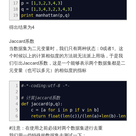
17
p
=
[
1
,
3
,
2
,
3
,
4
,
3
]
18
q
=
[
1
,
3
,
4
,
3
,
2
,
3
,
4
,
3
]
19
print
manhattan
(
p
,
q
)
得出结果为4
Jaccard系数
当数据集为二元变量时，我们只有两种状态：0或者1。这
个时候以上的计算相似度的方法就无法派上用场，于是我
们引出Jaccard系数，这是一个能够表示两个数据集都是二
元变量（也可以多元）的相似度的指标
1
#-*-coding:utf-8 -*-
2
3
# 计算jaccard系数
4
def
jaccard
(
p
,
q
)
:
5
c
=
[
a
for
i
in
p
if
v
in
b
]
6
return
float
(
len
(
c
)
)
/
(
len
(
a
)
+
len
(
b
)
-
len
(
b
)
)
#注意：在使用之前必须对两个数据集进行去重
我们用一些特殊的数据集去测试一下：