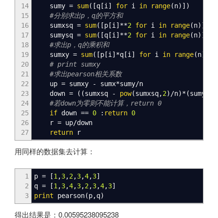
14
sumy
=
sum
(
[
q
[
i
]
for
i
in
range
(
n
)
]
)
15
#分别求出p，q的平方和
16
sumxsq
=
sum
(
[
p
[
i
]
**
2
for
i
in
range
(
n
)
]
)
17
sumysq
=
sum
(
[
q
[
i
]
**
2
for
i
in
range
(
n
)
]
)
18
#求出p，q的乘积和
19
sumxy
=
sum
(
[
p
[
i
]
*q
[
i
]
for
i
in
range
(
n
)
]
)
20
# print sumxy
21
#求出pearson相关系数
22
up
=
sumxy - sumx*sumy/n
23
down
=
(
(
sumxsq -
pow
(
sumxsq
,
2
)
/n
)
*
(
sumysq
24
#若down为零则不能计算，return 0
25
if
down
==
0
:
return
0
26
r
=
up/down
27
return
r
用同样的数据集去计算：
1
p
=
[
1
,
3
,
2
,
3
,
4
,
3
]
2
q
=
[
1
,
3
,
4
,
3
,
2
,
3
,
4
,
3
]
3
print
pearson
(
p
,
q
)
得出结果是：0.00595238095238