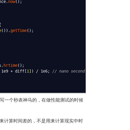
nce.
now
(
)
;
{
e
(
)
)
.
getTime
(
)
;
s.
hrtime
(
)
;
1e9
+
diff
[
1
]
)
/
1e6
;
// nano second -> ms
们就能写一个秒表神马的，在做性能测试的时候
用来计算时间差的，不是用来计算现实中时