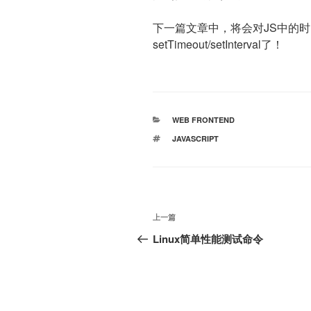
下一篇文章中，将会对JS中的
setTimeout/setInterval了！
分
WEB FRONTEND
类
标
JAVASCRIPT
签
文
上
上一篇
章
一
Linux简单性能测试命令
篇
导
文
航
章