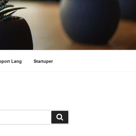
pport Lang
Startuper
搜
索