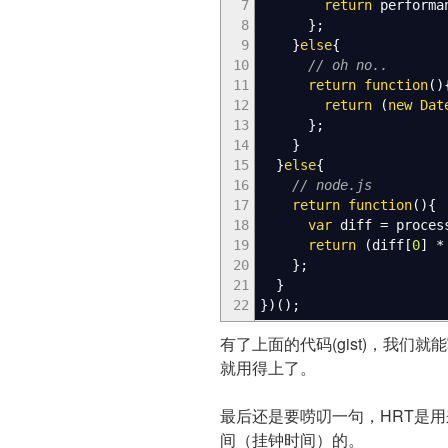
7
return
performa
8
}
;
9
}
else
{
10
// oh no..
11
return
function
(
)
12
return
(
new
Dat
13
}
;
14
}
15
}
else
{
16
// node.js
17
return
function
(
)
{
18
var
diff
=
proces
19
return
(
diff
[
0
]
*
20
}
;
21
}
22
}
)
(
)
;
有了上面的代码(gist)，我
就用得上了。
最后还是要唠叨一句，HRT是
间（挂钟时间）的。