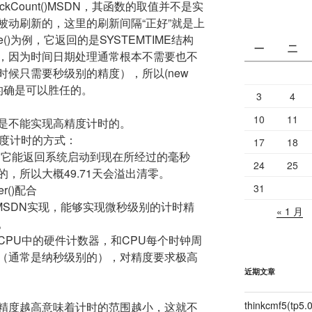
etTickCount()MSDN，其函数的取值并不是实
被动刷新的，这里的刷新间隔“正好”就是上
ime()为例，它返回的是SYSTEMTIME结构
一
二
，因为时间日期处理通常根本不需要也不
候只需要秒级别的精度），所以(new
们实现的确是可以胜任的。
3
4
10
11
是不能实现高精度计时的。
精度计时的方式：
17
18
MSDN，它能返回系统启动到现在所经过的毫秒
24
25
的，所以大概49.71天会溢出清零。
31
er()配合
uency()MSDN实现，能够实现微秒级别的计时精
« 1 月
。
CPU中的硬件计数器，和CPU每个时钟周
（通常是纳秒级别的），对精度要求极高
近期文章
thinkcmf5(t
精度越高意味着计时的范围越小，这就不