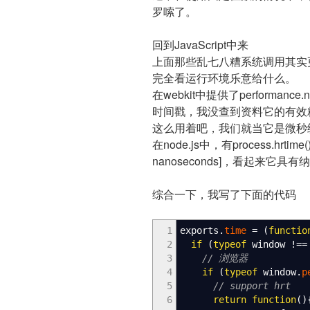
罗嗦了。
回到JavaScript中来
上面那些乱七八糟系统调用其实
完全看运行环境乐意给什么。
在webkit中提供了performa
时间戳，我没查到资料它的有效
这么用着吧，我们就当它是微秒
在node.js中，有process.hrt
nanoseconds]，看起来它
综合一下，我写了下面的代码
1
exports.
time
=
(
functio
2
if
(
typeof
window
!==
3
// 浏览器
4
if
(
typeof
window.
p
5
// support hrt
6
return
function
(
)