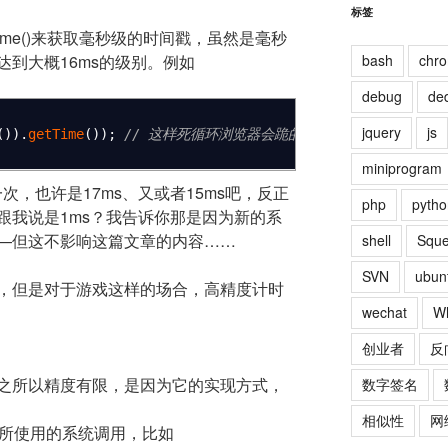
标签
.getTime()来获取毫秒级的时间戳，虽然是毫秒
到大概16ms的级别。例如
bash
chr
debug
de
jquery
js
(
)
)
.
getTime
(
)
)
;
// 这样死循环浏览器会跪的，责任自负
miniprogram
次，也许是17ms、又或者15ms吧，反正
php
pytho
跟我说是1ms？我告诉你那是因为新的系
—但这不影响这篇文章的内容……
shell
Squ
SVN
ubun
，但是对于游戏这样的场合，高精度计时
wechat
W
创业者
反
之所以精度有限，是因为它的实现方式，
数字签名
相似性
网
间戳所使用的系统调用，比如