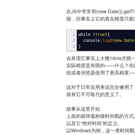
在JS中常常用(new Date())
级，但事实上它的真实精度只能达
1
while
(
true
)
{
2
console.
log
(
(
new
Date
3
}
会发现它事实上大概16ms才跳一
实际精度是有限的——什么？你
统或者浏览器使用了更高精度—
这对于日常应用来说完全够用了
就有它不可取代的意义了。
故事从这里开始
上面的获得毫秒级时间戳的方式
以及它“绝对时间”的定义。
以Windows为例，这一类时