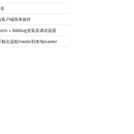
签名
建与客户端简单操作
pStorm + Xdebug安装及调试设置
检出远程master到本地master
'undefined'
)
{