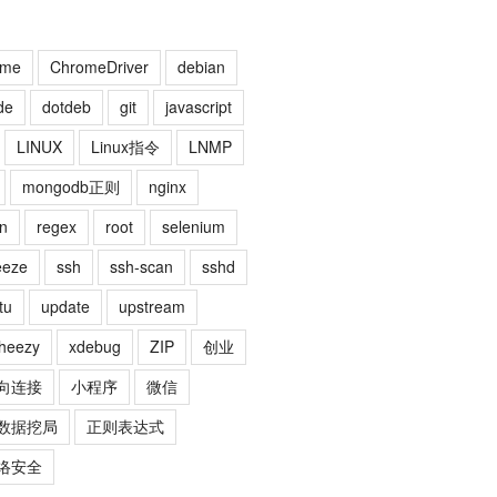
ome
ChromeDriver
debian
de
dotdeb
git
javascript
LINUX
Linux指令
LNMP
mongodb正则
nginx
n
regex
root
selenium
eeze
ssh
ssh-scan
sshd
tu
update
upstream
heezy
xdebug
ZIP
创业
向连接
小程序
微信
数据挖局
正则表达式
络安全