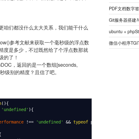
PDF文档数字
Git服务器搭
更咱们都没什么太大关系，我们能干什么
ubuntu + ph
nce.now()参考文献来获取一个毫秒级的浮点数
微信小程序TGIT
精度是多少，不过既然给了个浮点数那就
级的了！
ime()DOC，返回的是一个数组[seconds,
具有纳秒级别的精度？且信了吧。
n
(
)
{
'undefined'
)
{
erformance
!==
'undefined'
&&
typeof
performance.
now
!==
{