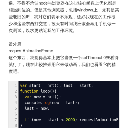
遍。不得不承认node与浏览器在这些核心函数上优化都是
相当到位的。但是其他浏览器，包括windows上，尤其是某
些老旧的IE，我对它们表示不乐观，还好我现在的工作很
少和这些东西打交道，改天有时间我应该会再用手机做一
次测试，以求更贴近我的工作环境。
番外篇
requestAnimationFrame
这个东西，我觉得基本上把它当做一个setTimeout 0来看待
就行了，现在比较推崇用它来做动画，我们也看看它的精
度吧。
1
var
start
=
hrt
(
)
,
last
=
start
;
2
function
loop
(
)
{
3
var
now
=
hrt
(
)
;
4
console.
log
(
now
-
last
)
;
5
last
=
now
;
6
7
if
(
now
-
start
<
2000
)
requestAnimationFrame
8
}