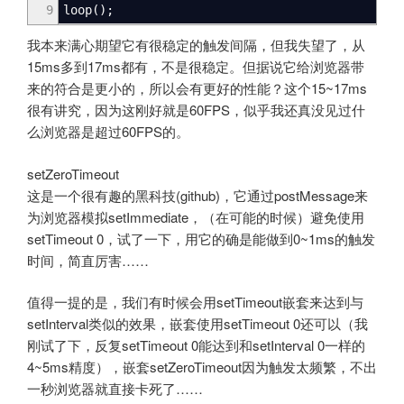
9
loop
(
)
;
我本来满心期望它有很稳定的触发间隔，但我失望了，从
15ms多到17ms都有，不是很稳定。但据说它给浏览器带
来的符合是更小的，所以会有更好的性能？这个15~17ms
很有讲究，因为这刚好就是60FPS，似乎我还真没见过什
么浏览器是超过60FPS的。
setZeroTimeout
这是一个很有趣的黑科技(github)，它通过postMessage来
为浏览器模拟setImmediate，（在可能的时候）避免使用
setTimeout 0，试了一下，用它的确是能做到0~1ms的触发
时间，简直厉害……
值得一提的是，我们有时候会用setTimeout嵌套来达到与
setInterval类似的效果，嵌套使用setTimeout 0还可以（我
刚试了下，反复setTimeout 0能达到和setInterval 0一样的
4~5ms精度），嵌套setZeroTimeout因为触发太频繁，不出
一秒浏览器就直接卡死了……