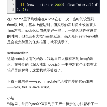
7
if
(
now
-
start
>
2000
)
clearInterval
(
id
)
;
8
}
,
0
)
;
在Chrome里平均稳定在4.6ms左右一次，当时间设置到
6ms以上时，基本上能达到，但实际触发时间比设置要大
1ms左右。node这边依然要好一些，几乎能达到任何设置
的时间，但也会有大概1ms的延迟。毫无疑问setInterval也
是会被负荷重的任务推迟，就不演示了。
setImmediate
这是node.js才有的函数，我这里它大概有不到1ms的延
迟。在朴灵的《深入浅出node.js》一书中对这个函数有比
较详尽的解释，这里我就不赘述了。
不得不说的是——setImmediate也会被同步的代码阻塞
——yes, this is JavaScript。
小结
到这里，常用的setXXX系列手工产生异步的办法都看了一