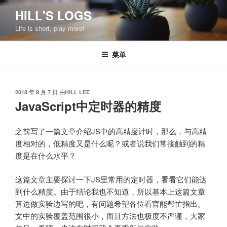
跳
HILL'S LOGS
至
Life is short, play more!
内
容
菜单
发
2018 年 9 月 7 日
由
HILL LEE
布
JavaScript中定时器的精度
于
之前写了一篇文章介绍JS中的高精度计时，那么，与高精
度相对的，低精度又是什么呢？或者说我们常接触到的精
度是在什么水平？
这篇文章主要探讨一下JS里常用的定时器，看看它们能达
到什么精度。由于结论我也不知道，所以基本上这篇文章
算边做实验边写的吧，有问题希望各位看官能帮忙指出。
文中的实验覆盖范围很小，而且方法也极度不严谨，大家