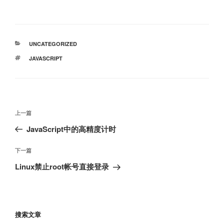
分
UNCATEGORIZED
类
标
JAVASCRIPT
签
文
上
上一篇
章
一
JavaScript中的高精度计时
导
篇
航
文
下
下一篇
章
一
Linux禁止root帐号直接登录
篇
文
章
搜索文章