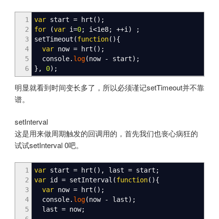
1
var
start
=
hrt
(
)
;
2
for
(
var
i
=
0
;
i
<
1e8
;
++
i
)
;
3
setTimeout
(
function
(
)
{
4
var
now
=
hrt
(
)
;
5
console.
log
(
now
-
start
)
;
6
}
,
0
)
;
明显就看到时间变长多了，所以必须谨记setTimeout并不靠
谱。
setInterval
这是用来做周期触发的回调用的，首先我们也丧心病狂的
试试setInterval 0吧。
1
var
start
=
hrt
(
)
,
last
=
start
;
2
var
id
=
setInterval
(
function
(
)
{
3
var
now
=
hrt
(
)
;
4
console.
log
(
now
-
last
)
;
5
last
=
now
;
6