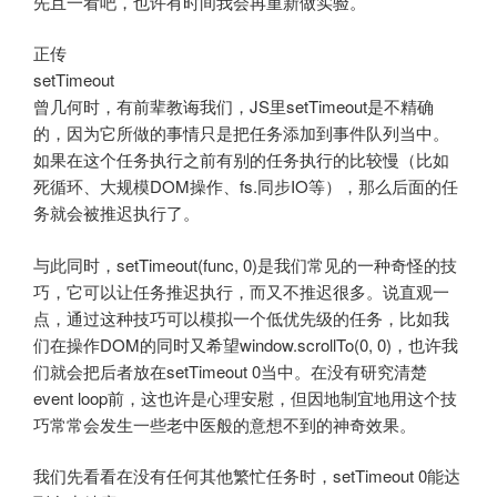
先且一看吧，也许有时间我会再重新做实验。
正传
setTimeout
曾几何时，有前辈教诲我们，JS里setTimeout是不精确
的，因为它所做的事情只是把任务添加到事件队列当中。
如果在这个任务执行之前有别的任务执行的比较慢（比如
死循环、大规模DOM操作、fs.同步IO等），那么后面的任
务就会被推迟执行了。
与此同时，setTimeout(func, 0)是我们常见的一种奇怪的技
巧，它可以让任务推迟执行，而又不推迟很多。说直观一
点，通过这种技巧可以模拟一个低优先级的任务，比如我
们在操作DOM的同时又希望window.scrollTo(0, 0)，也许我
们就会把后者放在setTimeout 0当中。在没有研究清楚
event loop前，这也许是心理安慰，但因地制宜地用这个技
巧常常会发生一些老中医般的意想不到的神奇效果。
我们先看看在没有任何其他繁忙任务时，setTimeout 0能达