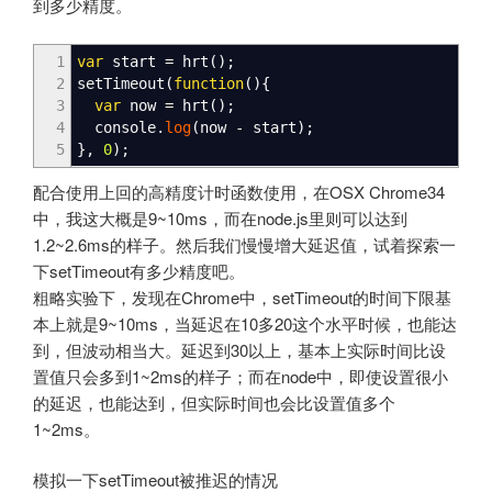
到多少精度。
1
var
start
=
hrt
(
)
;
2
setTimeout
(
function
(
)
{
3
var
now
=
hrt
(
)
;
4
console.
log
(
now
-
start
)
;
5
}
,
0
)
;
配合使用上回的高精度计时函数使用，在OSX Chrome34
中，我这大概是9~10ms，而在node.js里则可以达到
1.2~2.6ms的样子。然后我们慢慢增大延迟值，试着探索一
下setTimeout有多少精度吧。
粗略实验下，发现在Chrome中，setTimeout的时间下限基
本上就是9~10ms，当延迟在10多20这个水平时候，也能达
到，但波动相当大。延迟到30以上，基本上实际时间比设
置值只会多到1~2ms的样子；而在node中，即使设置很小
的延迟，也能达到，但实际时间也会比设置值多个
1~2ms。
模拟一下setTimeout被推迟的情况