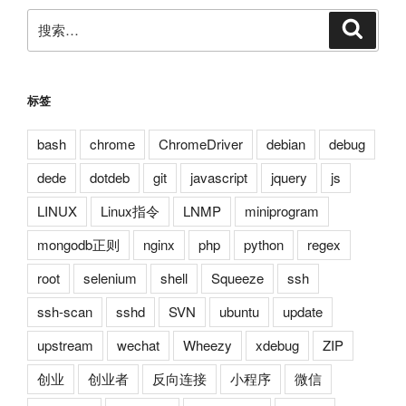
搜
搜
索
索：
标签
bash
chrome
ChromeDriver
debian
debug
dede
dotdeb
git
javascript
jquery
js
LINUX
Linux指令
LNMP
miniprogram
mongodb正则
nginx
php
python
regex
root
selenium
shell
Squeeze
ssh
ssh-scan
sshd
SVN
ubuntu
update
upstream
wechat
Wheezy
xdebug
ZIP
创业
创业者
反向连接
小程序
微信