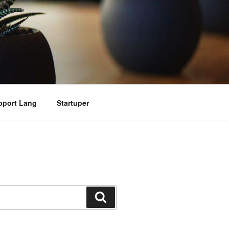
pport Lang
Startuper
搜
索