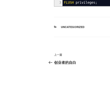
3
FLUSH
privileges;
分
UNCATEGORIZED
类
文
上
上一篇
章
一
创业者的自白
篇
导
文
航
章