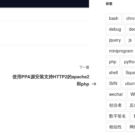
标签
bash
chr
debug
de
jquery
js
miniprogram
php
pytho
下
下一篇
shell
Squ
一
使用PPA源安装支持HTTP2的apache2
篇
SVN
ubun
和php
文
wechat
W
章
创业者
反
数字签名
相似性
网