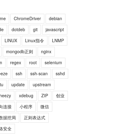
ome
ChromeDriver
debian
de
dotdeb
git
javascript
LINUX
Linux指令
LNMP
mongodb正则
nginx
n
regex
root
selenium
eeze
ssh
ssh-scan
sshd
tu
update
upstream
heezy
xdebug
ZIP
创业
向连接
小程序
微信
数据挖局
正则表达式
络安全