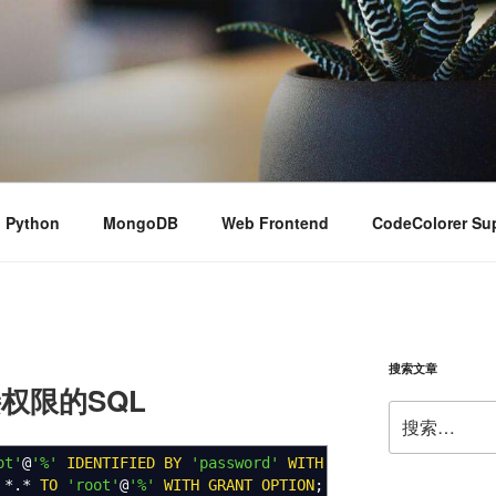
Python
MongoDB
Web Frontend
CodeColorer Su
搜索文章
接权限的SQL
搜
索：
ot'
@
'%'
IDENTIFIED
BY
'password'
WITH
GRANT
OPTION
;
*.*
TO
'root'
@
'%'
WITH
GRANT
OPTION
;