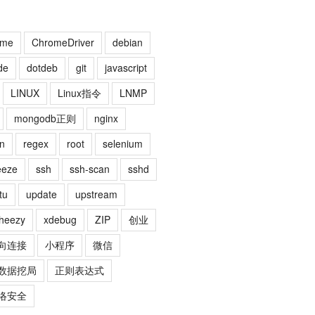
ome
ChromeDriver
debian
de
dotdeb
git
javascript
LINUX
Linux指令
LNMP
mongodb正则
nginx
n
regex
root
selenium
eeze
ssh
ssh-scan
sshd
tu
update
upstream
heezy
xdebug
ZIP
创业
向连接
小程序
微信
数据挖局
正则表达式
络安全