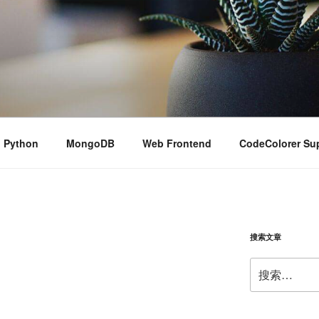
Python
MongoDB
Web Frontend
CodeColorer Su
搜索文章
搜
索：