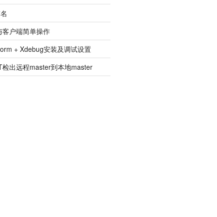
签名
建与客户端简单操作
pStorm + Xdebug安装及调试设置
检出远程master到本地master