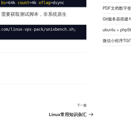
bs
=64k
count
=4k
oflag
=dsync
PDF文档数字
试，需要获取测试脚本，非系统原生
Git服务器搭
ubuntu + ph
.com
/
linux-vps-pack
/
unixbench.sh;
微信小程序TGIT
下
下一篇
一
Linux常用知识杂汇
篇
文