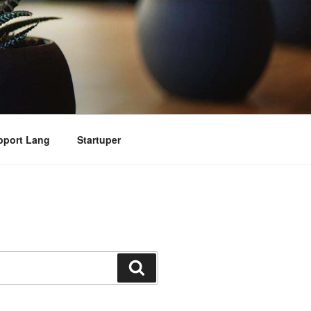
pport Lang
Startuper
搜
索