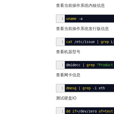
查看当前操作系统内核信息
1
uname
-a
查看当前操作系统发行版信息
1
cat
/
etc
/
issue
|
grep
Li
查看机器型号
1
dmidecc
|
grep
"Product
查看网卡信息
1
dmesg
|
grep
-i
eth
测试硬盘IO
1
dd
if
=
/
dev
/
zero
of
=
test