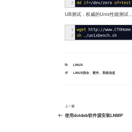
2
dd
if
=
/
dev
/
zero
of
=
test
UB测试，权威的Unix性能测
1
wget
http:
//
www.CTOHome
2
sh
.
/
unixbench.sh
分
LINUX
类
标
LINUX指令
、
硬件
、
系统信息
签
文
上
上一篇
章
一
使用dotdeb软件源安装LNMP
篇
导
文