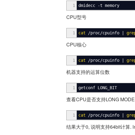
1
dmidecc
-t
memory
CPU型号
1
cat
/
proc
/
cpuinfo
|
gre
CPU核心
1
cat
/
proc
/
cpuinfo
|
gre
机器支持的运算位数
1
getconf LONG_BIT
查看CPU是否支持LONG MOD
1
cat
/
proc
/
cpuinfo
|
gre
结果大于0, 说明支持64bit计算. lm