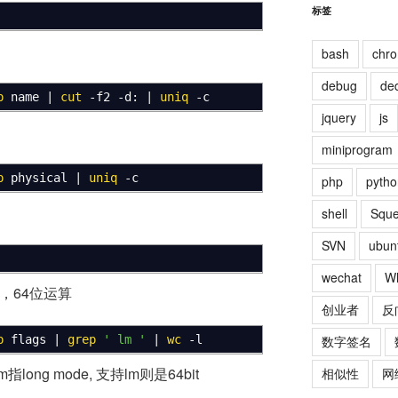
标签
bash
chr
debug
de
p
name
|
cut
-f2
-d:
|
uniq
-c
jquery
js
miniprogram
p
physical
|
uniq
-c
php
pytho
shell
Squ
SVN
ubun
wechat
W
E，64位运算
创业者
反
p
flags
|
grep
' lm '
|
wc
-l
数字签名
指long mode, 支持lm则是64bit
相似性
网